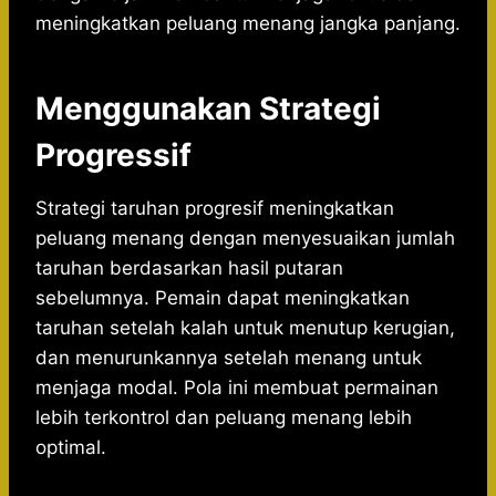
meningkatkan peluang menang jangka panjang.
Menggunakan Strategi
Progressif
Strategi taruhan progresif meningkatkan
peluang menang dengan menyesuaikan jumlah
taruhan berdasarkan hasil putaran
sebelumnya. Pemain dapat meningkatkan
taruhan setelah kalah untuk menutup kerugian,
dan menurunkannya setelah menang untuk
menjaga modal. Pola ini membuat permainan
lebih terkontrol dan peluang menang lebih
optimal.