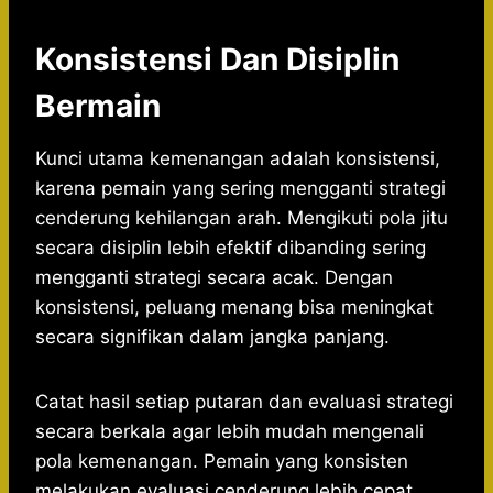
Konsistensi Dan Disiplin
Bermain
Kunci utama kemenangan adalah konsistensi,
karena pemain yang sering mengganti strategi
cenderung kehilangan arah. Mengikuti pola jitu
secara disiplin lebih efektif dibanding sering
mengganti strategi secara acak. Dengan
konsistensi, peluang menang bisa meningkat
secara signifikan dalam jangka panjang.
Catat hasil setiap putaran dan evaluasi strategi
secara berkala agar lebih mudah mengenali
pola kemenangan. Pemain yang konsisten
melakukan evaluasi cenderung lebih cepat