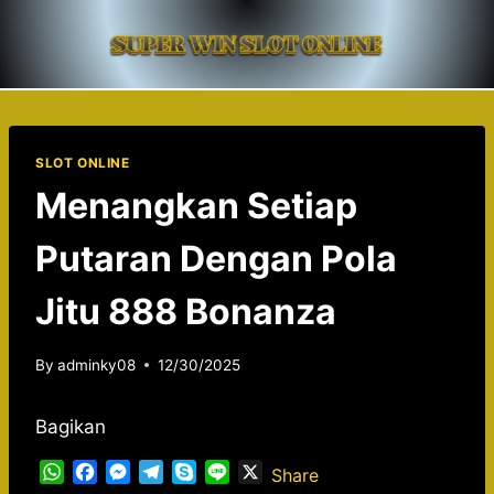
Skip
to
content
SLOT ONLINE
Menangkan Setiap
Putaran Dengan Pola
Jitu 888 Bonanza
By
adminky08
12/30/2025
Bagikan
W
F
M
T
S
L
X
Share