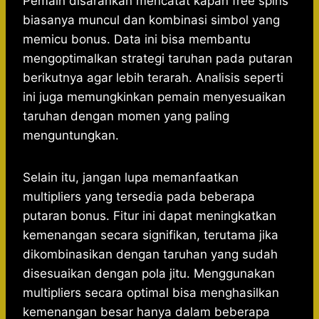
Pemain disarankan mencatat kapan free spins
biasanya muncul dan kombinasi simbol yang
memicu bonus. Data ini bisa membantu
mengoptimalkan strategi taruhan pada putaran
berikutnya agar lebih terarah. Analisis seperti
ini juga memungkinkan pemain menyesuaikan
taruhan dengan momen yang paling
menguntungkan.
Selain itu, jangan lupa memanfaatkan
multipliers yang tersedia pada beberapa
putaran bonus. Fitur ini dapat meningkatkan
kemenangan secara signifikan, terutama jika
dikombinasikan dengan taruhan yang sudah
disesuaikan dengan pola jitu. Menggunakan
multipliers secara optimal bisa menghasilkan
kemenangan besar hanya dalam beberapa