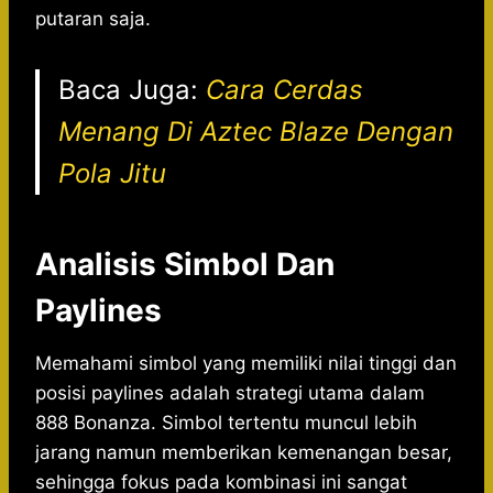
putaran saja.
Baca Juga:
Cara Cerdas
Menang Di Aztec Blaze Dengan
Pola Jitu
Analisis Simbol Dan
Paylines
Memahami simbol yang memiliki nilai tinggi dan
posisi paylines adalah strategi utama dalam
888 Bonanza. Simbol tertentu muncul lebih
jarang namun memberikan kemenangan besar,
sehingga fokus pada kombinasi ini sangat