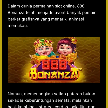
h
a
e
e
k
i
a
c
s
l
y
n
Dalam dunia permainan slot online, 888
t
e
s
e
p
e
Bonanza telah menjadi favorit banyak pemain
s
b
e
g
e
berkat grafisnya yang menarik, animasi
A
o
n
r
memukau.
p
o
g
a
p
k
e
m
r
Namun, memenangkan setiap putaran bukan
sekadar keberuntungan semata, melainkan
hasil kombinasi strategi cerdas, pola jitu, dan