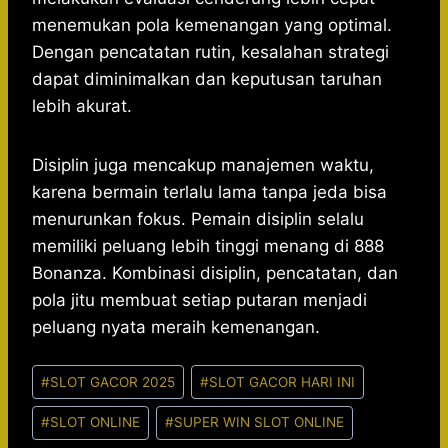
menemukan pola kemenangan yang optimal.
Dengan pencatatan rutin, kesalahan strategi
dapat diminimalkan dan keputusan taruhan
lebih akurat.
Disiplin juga mencakup manajemen waktu,
karena bermain terlalu lama tanpa jeda bisa
menurunkan fokus. Pemain disiplin selalu
memiliki peluang lebih tinggi menang di 888
Bonanza. Kombinasi disiplin, pencatatan, dan
pola jitu membuat setiap putaran menjadi
peluang nyata meraih kemenangan.
Post
#
SLOT GACOR 2025
#
SLOT GACOR HARI INI
Tags:
#
SLOT ONLINE
#
SUPER WIN SLOT ONLINE