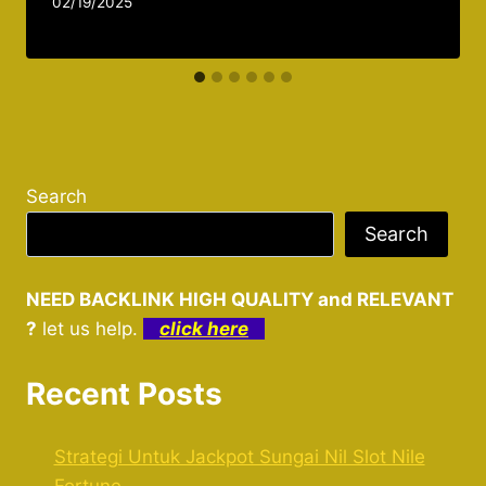
02/19/2025
Search
Search
NEED BACKLINK HIGH QUALITY and RELEVANT
?
let us help.
click here
Recent Posts
Strategi Untuk Jackpot Sungai Nil Slot Nile