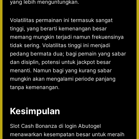
yang lebih menguntungkan.
Volatilitas permainan ini termasuk sangat
tinggi, yang berarti kemenangan besar
memang mungkin terjadi namun frekuensinya
tidak sering. Volatilitas tinggi ini menjadi
pedang bermata dua; bagi pemain yang sabar
dan disiplin, potensi untuk jackpot besar
menanti. Namun bagi yang kurang sabar
mungkin akan mengalami periode panjang
tanpa kemenangan.
Kesimpulan
Slot Cash Bonanza di login Abutogel
menawarkan kesempatan besar untuk meraih