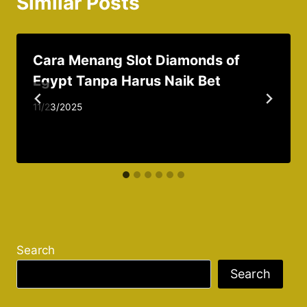
Similar Posts
Cara Menang Slot Diamonds of
Egypt Tanpa Harus Naik Bet
11/23/2025
Search
Search