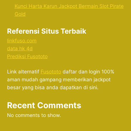
Kunci Harta Karun Jackpot Bermain Slot Pirate
Gold
Referensi Situs Terbaik
linkfuso.com
data hk 4d
Prediksi Fusototo
Link alternatif
Fusototo
daftar dan login 100%
aman mudah gampang memberikan jackpot
besar yang bisa anda dapatkan di sini.
Recent Comments
No comments to show.