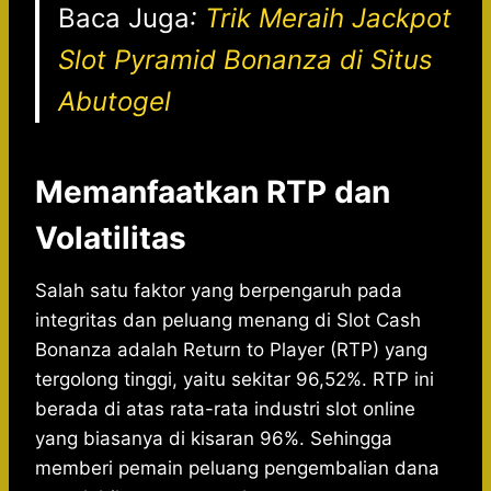
Baca Juga
:
Trik Meraih Jackpot
Slot Pyramid Bonanza di Situs
Abutogel
Memanfaatkan RTP dan
Volatilitas
Salah satu faktor yang berpengaruh pada
integritas dan peluang menang di Slot Cash
Bonanza adalah Return to Player (RTP) yang
tergolong tinggi, yaitu sekitar 96,52%. RTP ini
berada di atas rata-rata industri slot online
yang biasanya di kisaran 96%. Sehingga
memberi pemain peluang pengembalian dana