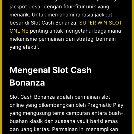
jackpot besar dengan fitur-fitur unik yang
menarik. Untuk memahami rahasia jackpot
besar di Slot Cash Bonanza,
SUPER WIN SLOT
ONLINE
penting untuk mengetahui bagaimana
mekanisme permainan dan strategi bermain
yang efektif.
Mengenal Slot Cash
Bonanza
Slot Cash Bonanza adalah permainan slot
online yang dikembangkan oleh Pragmatic Play
yang mengusung tema campuran antara buah-
buahan klasik dan suasana vault berisi emas
dan uang kertas. Permainan ini menampilkan