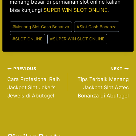
menang besar di permainan slot online kalian
bisa kunjungi
SUPER WIN SLOT ONLINE
.
Post
#
Menang Slot Cash Bonanza
#
Slot Cash Bonanza
Tags:
#
SLOT ONLINE
#
SUPER WIN SLOT ONLINE
Post
PREVIOUS
NEXT
Cara Profesional Raih
Tips Terbaik Menang
navigation
Jackpot Slot Joker’s
Jackpot Slot Aztec
Jewels di Abutogel
Bonanza di Abutogel