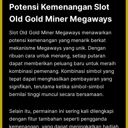
Potensi Kemenangan Slot
Old Gold Miner Megaways
Slot Old Gold Miner Megaways menawarkan
potensi kemenangan yang menarik berkat
mekanisme Megaways yang unik. Dengan
ribuan cara untuk menang, setiap putaran
dapat memberikan peluang baru untuk meraih
kombinasi pemenang. Kombinasi simbol yang
tepat dapat menghasilkan pembayaran yang
signifikan, terutama ketika simbol-simbol
bernilai tinggi muncul secara bersamaan.
Selain itu, permainan ini sering kali dilengkapi
dengan fitur tambahan seperti pengganda
kemenangan, yang dapat meningkatkan hadiah