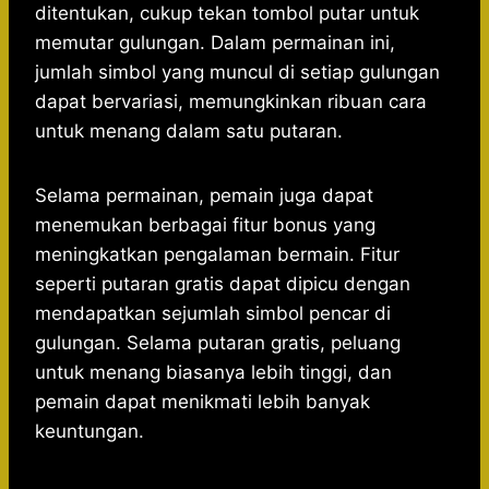
ditentukan, cukup tekan tombol putar untuk
memutar gulungan. Dalam permainan ini,
jumlah simbol yang muncul di setiap gulungan
dapat bervariasi, memungkinkan ribuan cara
untuk menang dalam satu putaran.
Selama permainan, pemain juga dapat
menemukan berbagai fitur bonus yang
meningkatkan pengalaman bermain. Fitur
seperti putaran gratis dapat dipicu dengan
mendapatkan sejumlah simbol pencar di
gulungan. Selama putaran gratis, peluang
untuk menang biasanya lebih tinggi, dan
pemain dapat menikmati lebih banyak
keuntungan.