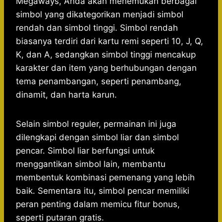
Megaways, Anda akan menemukan berbagai
simbol yang dikategorikan menjadi simbol
rendah dan simbol tinggi. Simbol rendah
biasanya terdiri dari kartu remi seperti 10, J, Q,
K, dan A, sedangkan simbol tinggi mencakup
karakter dan item yang berhubungan dengan
tema penambangan, seperti penambang,
dinamit, dan harta karun.
Selain simbol reguler, permainan ini juga
dilengkapi dengan simbol liar dan simbol
pencar. Simbol liar berfungsi untuk
menggantikan simbol lain, membantu
membentuk kombinasi pemenang yang lebih
baik. Sementara itu, simbol pencar memiliki
peran penting dalam memicu fitur bonus,
seperti putaran gratis.