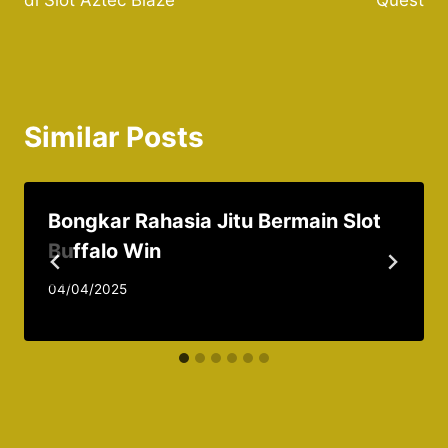
Similar Posts
Bongkar Rahasia Jitu Bermain Slot
Buffalo Win
04/04/2025