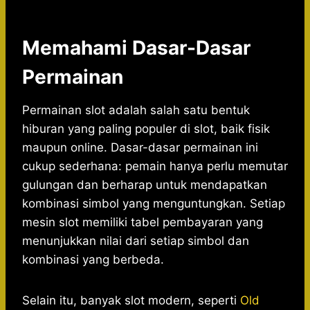
Memahami Dasar-Dasar
Permainan
Permainan slot adalah salah satu bentuk
hiburan yang paling populer di slot, baik fisik
maupun online. Dasar-dasar permainan ini
cukup sederhana: pemain hanya perlu memutar
gulungan dan berharap untuk mendapatkan
kombinasi simbol yang menguntungkan. Setiap
mesin slot memiliki tabel pembayaran yang
menunjukkan nilai dari setiap simbol dan
kombinasi yang berbeda.
Selain itu, banyak slot modern, seperti
Old