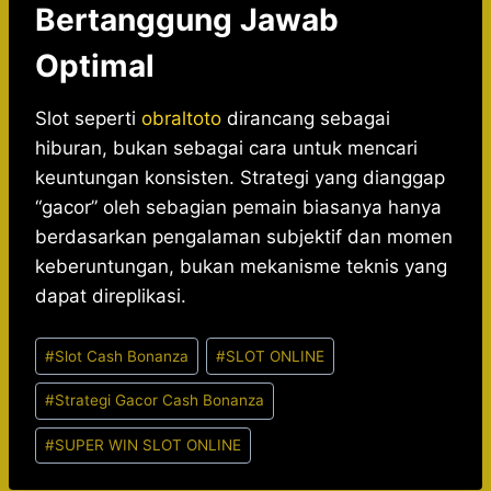
Bertanggung Jawab
Optimal
Slot seperti
obraltoto
dirancang sebagai
hiburan, bukan sebagai cara untuk mencari
keuntungan konsisten. Strategi yang dianggap
“gacor” oleh sebagian pemain biasanya hanya
berdasarkan pengalaman subjektif dan momen
keberuntungan, bukan mekanisme teknis yang
dapat direplikasi.
Post
#
Slot Cash Bonanza
#
SLOT ONLINE
Tags:
#
Strategi Gacor Cash Bonanza
#
SUPER WIN SLOT ONLINE