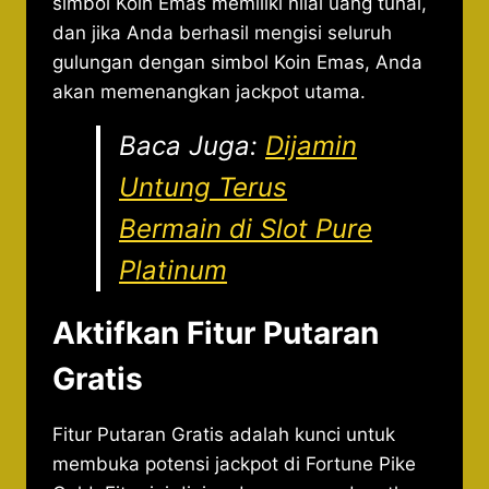
simbol Koin Emas memiliki nilai uang tunai,
dan jika Anda berhasil mengisi seluruh
gulungan dengan simbol Koin Emas, Anda
akan memenangkan jackpot utama.
Baca Juga:
Dijamin
Untung Terus
Bermain di Slot Pure
Platinum
Aktifkan Fitur Putaran
Gratis
Fitur Putaran Gratis adalah kunci untuk
membuka potensi jackpot di Fortune Pike