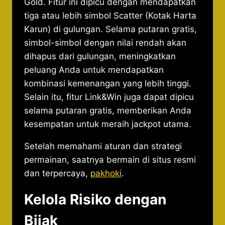
Gold. Fitur ini dipicu dengan mendapatkan
tiga atau lebih simbol Scatter (Kotak Harta
Karun) di gulungan. Selama putaran gratis,
simbol-simbol dengan nilai rendah akan
dihapus dari gulungan, meningkatkan
peluang Anda untuk mendapatkan
kombinasi kemenangan yang lebih tinggi.
Selain itu, fitur Link&Win juga dapat dipicu
selama putaran gratis, memberikan Anda
kesempatan untuk meraih jackpot utama.
Setelah memahami aturan dan strategi
permainan, saatnya bermain di situs resmi
dan terpercaya,
pakhoki
.
Kelola Risiko dengan
Bijak