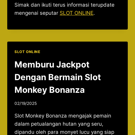
Simak dan ikuti terus informasi terupdate
mengenai seputar
SLOT ONLINE
.
SLOT ONLINE
Memburu Jackpot
Dengan Bermain Slot
Monkey Bonanza
02/19/2025
Slot Monkey Bonanza mengajak pemain
dalam petualangan hutan yang seru,
dipandu oleh para monyet lucu yang siap