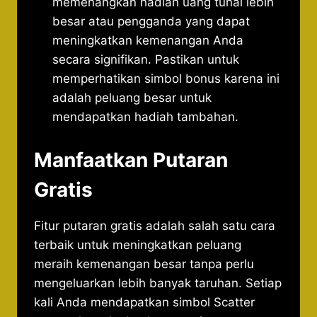
memenangkan hadiah uang tunai lebih
besar atau pengganda yang dapat
meningkatkan kemenangan Anda
secara signifikan. Pastikan untuk
memperhatikan simbol bonus karena ini
adalah peluang besar untuk
mendapatkan hadiah tambahan.
Manfaatkan Putaran
Gratis
Fitur putaran gratis adalah salah satu cara
terbaik untuk meningkatkan peluang
meraih kemenangan besar tanpa perlu
mengeluarkan lebih banyak taruhan. Setiap
kali Anda mendapatkan simbol Scatter