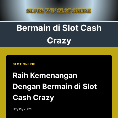
Skip
to
content
Bermain di Slot Cash
Crazy
SLOT ONLINE
Raih Kemenangan
Dengan Bermain di Slot
Cash Crazy
02/19/2025