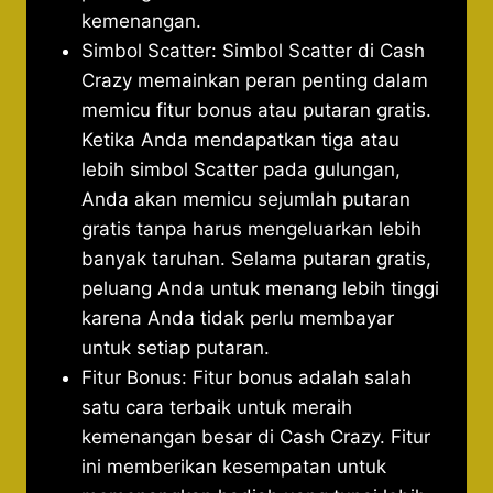
kemenangan.
Simbol Scatter: Simbol Scatter di Cash
Crazy memainkan peran penting dalam
memicu fitur bonus atau putaran gratis.
Ketika Anda mendapatkan tiga atau
lebih simbol Scatter pada gulungan,
Anda akan memicu sejumlah putaran
gratis tanpa harus mengeluarkan lebih
banyak taruhan. Selama putaran gratis,
peluang Anda untuk menang lebih tinggi
karena Anda tidak perlu membayar
untuk setiap putaran.
Fitur Bonus: Fitur bonus adalah salah
satu cara terbaik untuk meraih
kemenangan besar di Cash Crazy. Fitur
ini memberikan kesempatan untuk