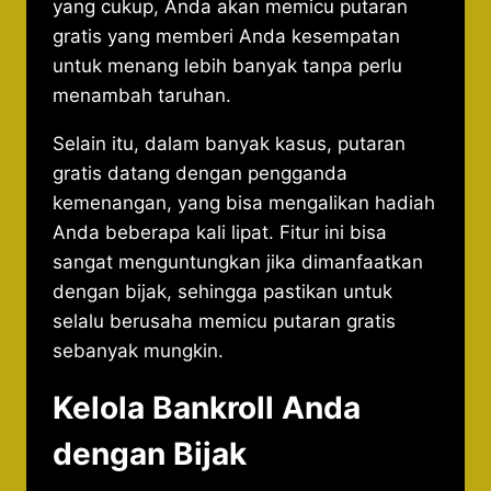
yang cukup, Anda akan memicu putaran
gratis yang memberi Anda kesempatan
untuk menang lebih banyak tanpa perlu
menambah taruhan.
Selain itu, dalam banyak kasus, putaran
gratis datang dengan pengganda
kemenangan, yang bisa mengalikan hadiah
Anda beberapa kali lipat. Fitur ini bisa
sangat menguntungkan jika dimanfaatkan
dengan bijak, sehingga pastikan untuk
selalu berusaha memicu putaran gratis
sebanyak mungkin.
Kelola Bankroll Anda
dengan Bijak