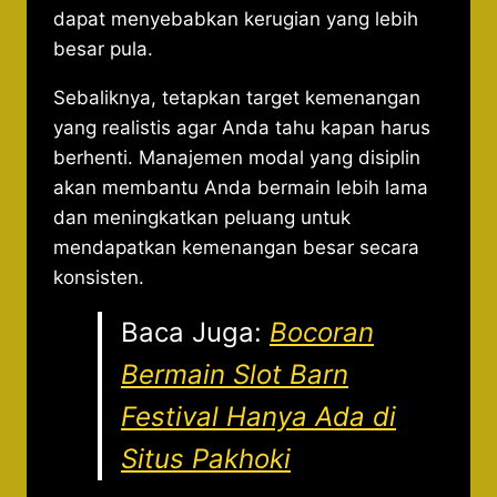
dapat menyebabkan kerugian yang lebih
besar pula.
Sebaliknya, tetapkan target kemenangan
yang realistis agar Anda tahu kapan harus
berhenti. Manajemen modal yang disiplin
akan membantu Anda bermain lebih lama
dan meningkatkan peluang untuk
mendapatkan kemenangan besar secara
konsisten.
Baca Juga:
Bocoran
Bermain Slot Barn
Festival Hanya Ada di
Situs Pakhoki