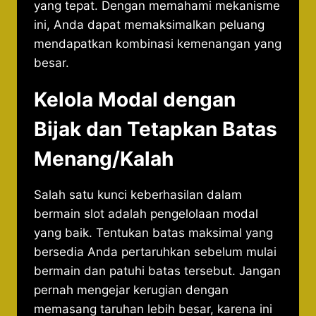
yang tepat. Dengan memahami mekanisme
ini, Anda dapat memaksimalkan peluang
mendapatkan kombinasi kemenangan yang
besar.
Kelola Modal dengan
Bijak dan Tetapkan Batas
Menang/Kalah
Salah satu kunci keberhasilan dalam
bermain slot adalah pengelolaan modal
yang baik. Tentukan batas maksimal yang
bersedia Anda pertaruhkan sebelum mulai
bermain dan patuhi batas tersebut. Jangan
pernah mengejar kerugian dengan
memasang taruhan lebih besar, karena ini