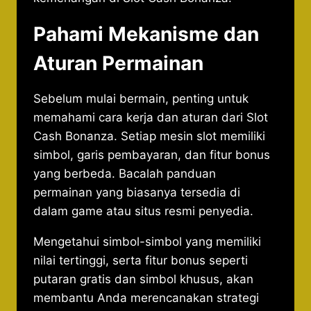
Pahami Mekanisme dan
Aturan Permainan
Sebelum mulai bermain, penting untuk
memahami cara kerja dan aturan dari Slot
Cash Bonanza. Setiap mesin slot memiliki
simbol, garis pembayaran, dan fitur bonus
yang berbeda. Bacalah panduan
permainan yang biasanya tersedia di
dalam game atau situs resmi penyedia.
Mengetahui simbol-simbol yang memiliki
nilai tertinggi, serta fitur bonus seperti
putaran gratis dan simbol khusus, akan
membantu Anda merencanakan strategi