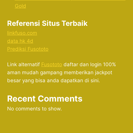
Gold
Referensi Situs Terbaik
linkfuso.com
data hk 4d
Prediksi Fusototo
Link alternatif
Fusototo
daftar dan login 100%
aman mudah gampang memberikan jackpot
besar yang bisa anda dapatkan di sini.
Recent Comments
No comments to show.