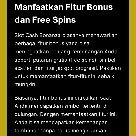
Manfaatkan Fitur Bonus
dan Free Spins
Slot Cash Bonanza biasanya menawarkan
berbagai fitur bonus yang bisa
meningkatkan peluang kemenangan Anda,
seperti putaran gratis (free spins), simbol
scatter, dan fitur jackpot progresif. Pastikan
untuk memanfaatkan fitur-fitur ini sebaik
mungkin.
Biasanya, fitur bonus ini diaktifkan saat
Anda mendapatkan simbol tertentu di
gulungan. Dengan memanfaatkan fitur ini,
Anda bisa mendapatkan kemenangan
tambahan tanpa harus mengeluarkan