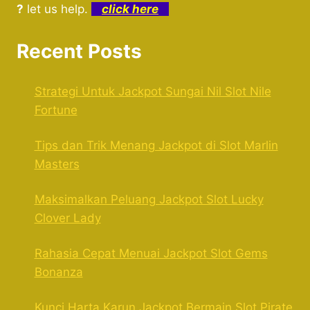
?
let us help.
click here
Recent Posts
Strategi Untuk Jackpot Sungai Nil Slot Nile
Fortune
Tips dan Trik Menang Jackpot di Slot Marlin
Masters
Maksimalkan Peluang Jackpot Slot Lucky
Clover Lady
Rahasia Cepat Menuai Jackpot Slot Gems
Bonanza
Kunci Harta Karun Jackpot Bermain Slot Pirate