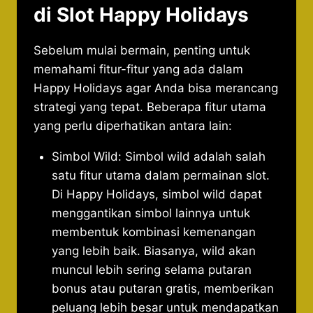
di Slot Happy Holidays
Sebelum mulai bermain, penting untuk
memahami fitur-fitur yang ada dalam
Happy Holidays agar Anda bisa merancang
strategi yang tepat. Beberapa fitur utama
yang perlu diperhatikan antara lain:
Simbol Wild: Simbol wild adalah salah
satu fitur utama dalam permainan slot.
Di Happy Holidays, simbol wild dapat
menggantikan simbol lainnya untuk
membentuk kombinasi kemenangan
yang lebih baik. Biasanya, wild akan
muncul lebih sering selama putaran
bonus atau putaran gratis, memberikan
peluang lebih besar untuk mendapatkan