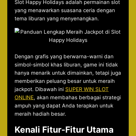
Slot Happy Holidays adalah permainan slot
yang menawarkan suasana ceria dengan
tema liburan yang menyenangkan.
Dengan grafis yang berwarna-warni dan
simbol-simbol khas liburan, game ini tidak
hanya menarik untuk dimainkan, tetapi juga
memberikan peluang besar untuk meraih
jackpot. Dibawah ini
SUPER WIN SLOT
ONLINE
, akan membahas berbagai strategi
ampuh yang dapat Anda terapkan untuk
meraih hadiah besar.
Kenali Fitur-Fitur Utama