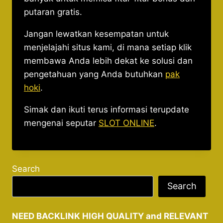
putaran gratis.
Jangan lewatkan kesempatan untuk
menjelajahi situs kami, di mana setiap klik
membawa Anda lebih dekat ke solusi dan
pengetahuan yang Anda butuhkan
pak
hoki
.
Simak dan ikuti terus informasi terupdate
mengenai seputar
SLOT ONLINE
.
Search
Search
NEED BACKLINK HIGH QUALITY and RELEVANT