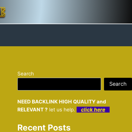
Search
Search
NEED BACKLINK HIGH QUALITY and
RELEVANT ?
let us help.
click here
Recent Posts