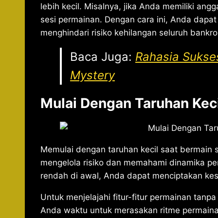
lebih kecil. Misalnya, jika Anda memiliki ang
sesi permainan. Dengan cara ini, Anda dap
menghindari risiko kehilangan seluruh bankrol
Baca Juga:
Rahasia Sukses
Mystery
Mulai Dengan Taruhan Kecil
Memulai dengan taruhan kecil saat bermain sl
mengelola risiko dan memahami dinamika pe
rendah di awal, Anda dapat menciptakan ke
Untuk menjelajahi fitur-fitur permainan tanpa
Anda waktu untuk merasakan ritme permain