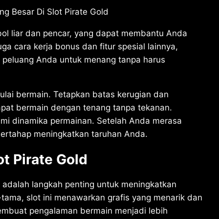
imbol liar dan pencar, yang dapat membantu Anda
 cara kerja bonus dan fitur spesial lainnya,
n peluang Anda untuk menang tanpa harus
lai bermain. Tetapkan batas kerugian dan
apat bermain dengan tenang tanpa tekanan.
ami dinamika permainan. Setelah Anda merasa
bertahap meningkatkan taruhan Anda.
t Pirate Gold
adalah langkah penting untuk meningkatkan
ama, slot ini menawarkan grafis yang menarik dan
embuat pengalaman bermain menjadi lebih