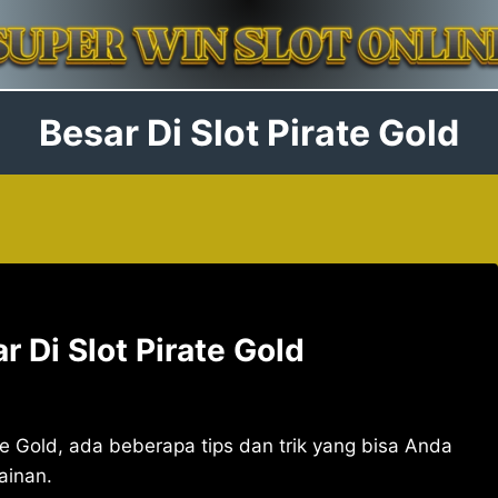
Besar Di Slot Pirate Gold
 Di Slot Pirate Gold
e Gold, ada beberapa tips dan trik yang bisa Anda
ainan.