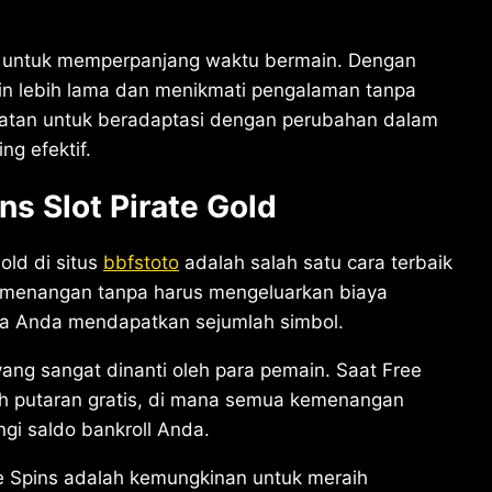
da untuk memperpanjang waktu bermain. Dengan
in lebih lama dan menikmati pengalaman tanpa
patan untuk beradaptasi dengan perubahan dalam
g efektif.
s Slot Pirate Gold
old di situs
bbfstoto
adalah salah satu cara terbaik
emenangan tanpa harus mengeluarkan biaya
etika Anda mendapatkan sejumlah simbol.
ang sangat dinanti oleh para pemain. Saat Free
ah putaran gratis, di mana semua kemenangan
ngi saldo bankroll Anda.
e Spins adalah kemungkinan untuk meraih