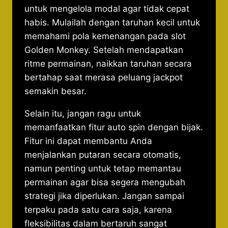
untuk mengelola modal agar tidak cepat
habis. Mulailah dengan taruhan kecil untuk
memahami pola kemenangan pada slot
Golden Monkey. Setelah mendapatkan
ritme permainan, naikkan taruhan secara
bertahap saat merasa peluang jackpot
semakin besar.
Selain itu, jangan ragu untuk
memanfaatkan fitur auto spin dengan bijak.
Fitur ini dapat membantu Anda
menjalankan putaran secara otomatis,
namun penting untuk tetap memantau
permainan agar bisa segera mengubah
strategi jika diperlukan. Jangan sampai
terpaku pada satu cara saja, karena
fleksibilitas dalam bertaruh sangat