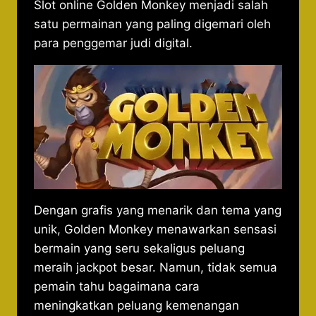
Slot online Golden Monkey menjadi salah
satu permainan yang paling digemari oleh
para penggemar judi digital.
Dengan grafis yang menarik dan tema yang
unik, Golden Monkey menawarkan sensasi
bermain yang seru sekaligus peluang
meraih jackpot besar. Namun, tidak semua
pemain tahu bagaimana cara
meningkatkan peluang kemenangan