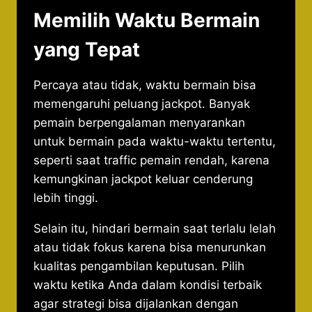
Memilih Waktu Bermain
yang Tepat
Percaya atau tidak, waktu bermain bisa
memengaruhi peluang jackpot. Banyak
pemain berpengalaman menyarankan
untuk bermain pada waktu-waktu tertentu,
seperti saat traffic pemain rendah, karena
kemungkinan jackpot keluar cenderung
lebih tinggi.
Selain itu, hindari bermain saat terlalu lelah
atau tidak fokus karena bisa menurunkan
kualitas pengambilan keputusan. Pilih
waktu ketika Anda dalam kondisi terbaik
agar strategi bisa dijalankan dengan