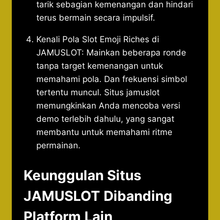
tarik sebagian kemenangan dan hindari
terus bermain secara impulsif.
Kenali Pola Slot Emoji Riches di
JAMUSLOT: Mainkan beberapa ronde
tanpa target kemenangan untuk
memahami pola. Dan frekuensi simbol
tertentu muncul. Situs jamuslot
memungkinkan Anda mencoba versi
demo terlebih dahulu, yang sangat
membantu untuk memahami ritme
permainan.
Keunggulan Situs
JAMUSLOT Dibanding
Platform Lain