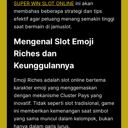
SUPER WIN SLOT ONLINE
ini akan
membahas beberapa strategi dan tips
efektif agar peluang menang semakin tinggi
saat bermain di jamuslot.
Mengenal Slot Emoji
Riches dan
Keunggulannya
Emoji Riches adalah slot online bertema
karakter emoji yang menggemaskan
dengan mekanisme Cluster Pays yang
inovatif. Tidak seperti slot tradisional, game
ini memberikan kemenangan saat simbol
yang sama muncul dalam kelompok, bukan
hanya dalam garis lurus.