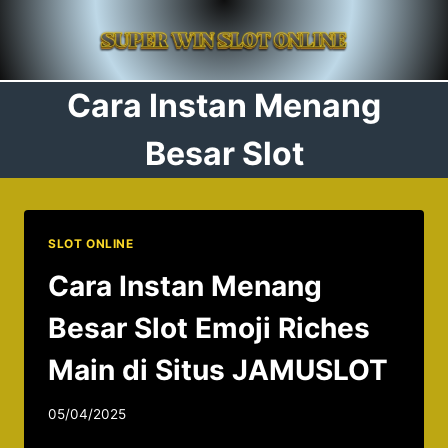
Skip
to
content
Cara Instan Menang
Besar Slot
SLOT ONLINE
Cara Instan Menang
Besar Slot Emoji Riches
Main di Situs JAMUSLOT
05/04/2025