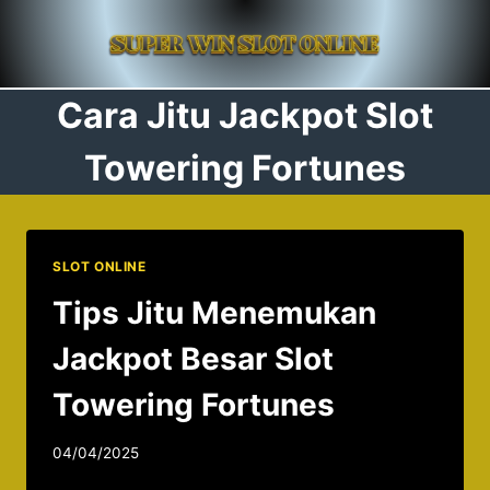
Skip
to
content
Cara Jitu Jackpot Slot
Towering Fortunes
SLOT ONLINE
Tips Jitu Menemukan
Jackpot Besar Slot
Towering Fortunes
04/04/2025