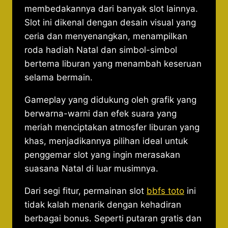
membedakannya dari banyak slot lainnya.
Slot ini dikenal dengan desain visual yang
ceria dan menyenangkan, menampilkan
roda hadiah Natal dan simbol-simbol
bertema liburan yang menambah keseruan
selama bermain.
Gameplay yang didukung oleh grafik yang
berwarna-warni dan efek suara yang
meriah menciptakan atmosfer liburan yang
khas, menjadikannya pilihan ideal untuk
penggemar slot yang ingin merasakan
suasana Natal di luar musimnya.
Dari segi fitur, permainan slot
bbfs toto
ini
tidak kalah menarik dengan kehadiran
berbagai bonus. Seperti putaran gratis dan