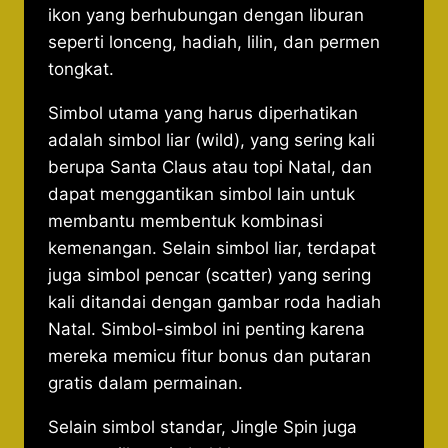
ikon yang berhubungan dengan liburan
seperti lonceng, hadiah, lilin, dan permen
tongkat.
Simbol utama yang harus diperhatikan
adalah simbol liar (wild), yang sering kali
berupa Santa Claus atau topi Natal, dan
dapat menggantikan simbol lain untuk
membantu membentuk kombinasi
kemenangan. Selain simbol liar, terdapat
juga simbol pencar (scatter) yang sering
kali ditandai dengan gambar roda hadiah
Natal. Simbol-simbol ini penting karena
mereka memicu fitur bonus dan putaran
gratis dalam permainan.
Selain simbol standar, Jingle Spin juga