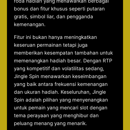
roda hadiah yang menawarkan berbagai
bonus dan fitur khusus seperti putaran
gratis, simbol liar, dan pengganda
kemenangan.
Fitur ini bukan hanya meningkatkan
keseruan permainan tetapi juga
memberikan kesempatan tambahan untuk
memenangkan hadiah besar. Dengan RTP
yang kompetitif dan volatilitas sedang,
Jingle Spin menawarkan keseimbangan
yang baik antara frekuensi kemenangan
dan ukuran hadiah. Keseluruhan, Jingle
Spin adalah pilihan yang menyenangkan
untuk pemain yang mencari slot dengan
tema perayaan yang menghibur dan
peluang menang yang menarik.