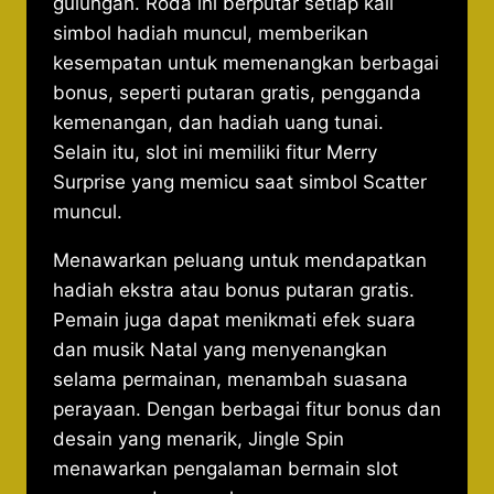
gulungan. Roda ini berputar setiap kali
simbol hadiah muncul, memberikan
kesempatan untuk memenangkan berbagai
bonus, seperti putaran gratis, pengganda
kemenangan, dan hadiah uang tunai.
Selain itu, slot ini memiliki fitur Merry
Surprise yang memicu saat simbol Scatter
muncul.
Menawarkan peluang untuk mendapatkan
hadiah ekstra atau bonus putaran gratis.
Pemain juga dapat menikmati efek suara
dan musik Natal yang menyenangkan
selama permainan, menambah suasana
perayaan. Dengan berbagai fitur bonus dan
desain yang menarik, Jingle Spin
menawarkan pengalaman bermain slot