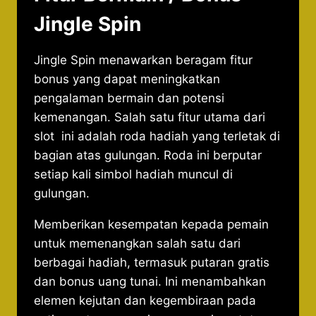
Jingle Spin
Jingle Spin menawarkan beragam fitur
bonus yang dapat meningkatkan
pengalaman bermain dan potensi
kemenangan. Salah satu fitur utama dari
slot ini adalah roda hadiah yang terletak di
bagian atas gulungan. Roda ini berputar
setiap kali simbol hadiah muncul di
gulungan.
Memberikan kesempatan kepada pemain
untuk memenangkan salah satu dari
berbagai hadiah, termasuk putaran gratis
dan bonus uang tunai. Ini menambahkan
elemen kejutan dan kegembiraan pada