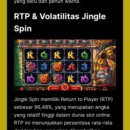
yang seru dan penuh warna.
RTP & Volatilitas Jingle
Spin
Jingle Spin memiliki Return to Player (RTP)
sebesar 96,48%, yang merupakan angka
yang relatif tinggi dalam dunia slot online.
RTP ini menunjukkan persentase rata-rata