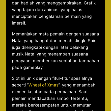
dan hadiah yang menggembirakan. Grafik
yang tajam dan animasi yang halus
menciptakan pengalaman bermain yang
imersif.
Memanjakan mata pemain dengan suasana
Natal yang hangat dan meriah. Jingle Spin
juga dilengkapi dengan latar belakang
musik Natal yang menambah suasana
perayaan, memberikan sentuhan tambahan
pada gameplay.
Slot ini unik dengan fitur-fitur spesialnya
seperti “
Wheel of Xmas
“, yang menambah
elemen kejutan pada permainan. Saat
pemain mendapatkan simbol tertentu,
mereka berkesempatan untuk memutar