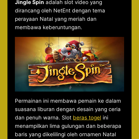
Jingle Spin
adalah slot video yang
dirancang oleh NetEnt dengan tema
perayaan Natal yang meriah dan
membawa keberuntungan.
Permainan ini membawa pemain ke dalam
suasana liburan dengan desain yang ceria
dan penuh warna. Slot
beras togel
ini
menampilkan lima gulungan dan beberapa
baris yang dikelilingi oleh ornamen Natal