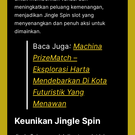
meningkatkan peluang kemenangan,
menjadikan Jingle Spin slot yang
menyenangkan dan penuh aksi untuk
dimainkan.
Baca Juga
:
Machina
PrizeMatch –
Eksplorasi Harta
Mendebarkan Di Kota
Futuristik Yang
Menawan
Keunikan Jingle Spin