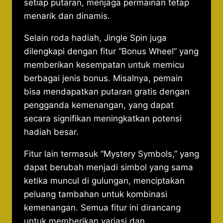
setiap putaran, menjaga permainan tetap
menarik dan dinamis.
Selain roda hadiah, Jingle Spin juga
dilengkapi dengan fitur “Bonus Wheel” yang
memberikan kesempatan untuk memicu
berbagai jenis bonus. Misalnya, pemain
bisa mendapatkan putaran gratis dengan
pengganda kemenangan, yang dapat
secara signifikan meningkatkan potensi
hadiah besar.
Fitur lain termasuk “Mystery Symbols,” yang
dapat berubah menjadi simbol yang sama
ketika muncul di gulungan, menciptakan
peluang tambahan untuk kombinasi
kemenangan. Semua fitur ini dirancang
untuk memberikan variasi dan