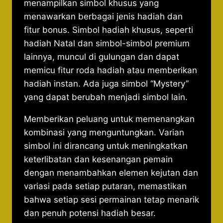
menampilkan simbol khusus yang
menawarkan berbagai jenis hadiah dan
fitur bonus. Simbol hadiah khusus, seperti
hadiah Natal dan simbol-simbol premium
lainnya, muncul di gulungan dan dapat
memicu fitur roda hadiah atau memberikan
hadiah instan. Ada juga simbol “Mystery”
yang dapat berubah menjadi simbol lain.
Memberikan peluang untuk memenangkan
kombinasi yang menguntungkan. Varian
simbol ini dirancang untuk meningkatkan
keterlibatan dan kesenangan pemain
dengan menambahkan elemen kejutan dan
variasi pada setiap putaran, memastikan
bahwa setiap sesi permainan tetap menarik
dan penuh potensi hadiah besar.