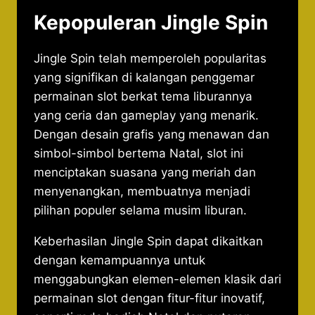
Kepopuleran Jingle Spin
Jingle Spin telah memperoleh popularitas
yang signifikan di kalangan penggemar
permainan slot berkat tema liburannya
yang ceria dan gameplay yang menarik.
Dengan desain grafis yang menawan dan
simbol-simbol bertema Natal, slot ini
menciptakan suasana yang meriah dan
menyenangkan, membuatnya menjadi
pilihan populer selama musim liburan.
Keberhasilan Jingle Spin dapat dikaitkan
dengan kemampuannya untuk
menggabungkan elemen-elemen klasik dari
permainan slot dengan fitur-fitur inovatif,