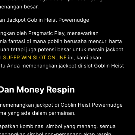
enangan besar.​
angkan oleh Pragmatic Play, menawarkan
a fantasi di mana goblin berusaha mencuri harta
uan tetapi juga potensi besar untuk meraih jackpot
el
SUPER WIN SLOT ONLINE
ini, kami akan
ntu Anda memenangkan jackpot di slot Goblin Heist
 Dan Money Respin
 memenangkan jackpot di Goblin Heist Powernudge
ama yang ada dalam permainan.
dapatkan kombinasi simbol yang menang, semua
 sedangkan simbol non-pemenang akan respin.