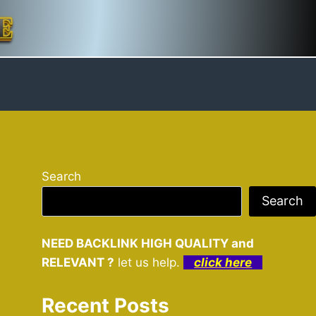
Search
Search
NEED BACKLINK HIGH QUALITY and
RELEVANT ?
let us help.
click here
Recent Posts