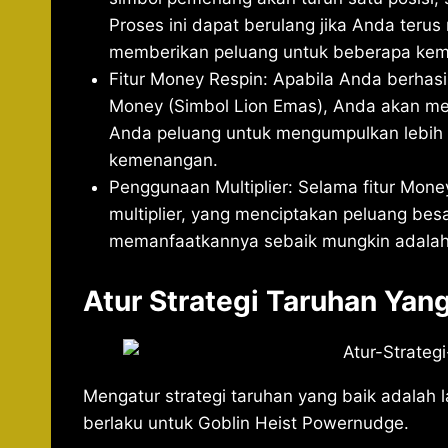
Proses ini dapat berulang jika Anda ter
memberikan peluang untuk beberapa kem
Fitur Money Respin: Apabila Anda berhas
Money (Simbol Lion Emas), Anda akan mem
Anda peluang untuk mengumpulkan lebih 
kemenangan.
Penggunaan Multiplier: Selama fitur Mone
multiplier, yang menciptakan peluang bes
memanfaatkannya sebaik mungkin adalah 
Atur Strategi Taruhan Yan
Mengatur strategi taruhan yang baik adalah l
berlaku untuk Goblin Heist Powernudge.