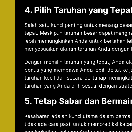
4. Pilih Taruhan yang Tep
Salah satu kunci penting untuk menang besar
tepat. Meskipun taruhan besar dapat mengha
lebih memungkinkan Anda untuk bertahan le
menyesuaikan ukuran taruhan Anda dengan k
Dengan memilih taruhan yang tepat, Anda a
bonus yang membawa Anda lebih dekat ke ja
taruhan kecil dan secara bertahap meningka
taruhan yang Anda pilih sesuai dengan strat
5. Tetap Sabar dan Berma
Kesabaran adalah kunci utama dalam permain
tidak ada cara pasti untuk memprediksi kapa
meningkatkan peluang Anda untuk mendapat