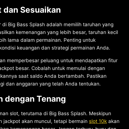
at dan Sesuaikan
 di Big Bass Splash adalah memilih taruhan yang
silkan kemenangan yang lebih besar, taruhan kecil
bih lama dalam permainan. Penting untuk
ondisi keuangan dan strategi permainan Anda.
kan memperbesar peluang untuk mendapatkan fitur
ckpot besar. Cobalah untuk memulai dengan
tkannya saat saldo Anda bertambah. Pastikan
egi dan anggaran yang telah Anda tentukan.
in dengan Tenang
an slot, terutama di Big Bass Splash. Meskipun
n jackpot akan muncul, tetapi bermain
slot 10k
akan
kan kemenangan besar. Jangan terburu-buru dan