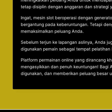
tetap disiplin dengan anggaran dan strategi 
Ingat, mesin slot beroperasi dengan generat
bergantung pada keberuntungan. Tetapi den
memaksimalkan peluang Anda.
Sebelum terjun ke lapangan aslinya, Anda ju
digunakan pemain sebagai tempat pelatihan 
Platform permainan online yang dirancang 
mengasyikkan dan penuh keuntungan! Bagi A
digunakan, dan memberikan peluang besar 