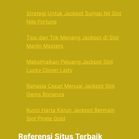
Strategi Untuk Jackpot Sungai Nil Slot
Nile Fortune
Tips dan Trik Menang Jackpot di Slot
Marlin Masters
Maksimalkan Peluang Jackpot Slot
Lucky Clover Lady
Rahasia Cepat Menuai Jackpot Slot
Gems Bonanza
Kunci Harta Karun Jackpot Bermain
Slot Pirate Gold
Referensi Situs Terbaik