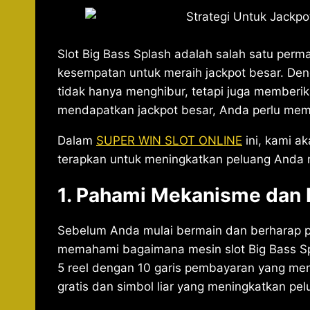
Slot Big Bass Splash adalah salah satu perm
kesempatan untuk meraih jackpot besar. De
tidak hanya menghibur, tetapi juga memberi
mendapatkan jackpot besar, Anda perlu mem
Dalam
SUPER WIN SLOT ONLINE
ini, kami a
terapkan untuk meningkatkan peluang Anda m
1. Pahami Mekanisme dan F
Sebelum Anda mulai bermain dan berharap pa
memahami bagaimana mesin slot Big Bass Sp
5 reel dengan 10 garis pembayaran yang men
gratis dan simbol liar yang meningkatkan pe