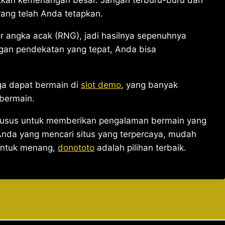
yang telah Anda tetapkan.
or angka acak (RNG), jadi hasilnya sepenuhnya
gan pendekatan yang tepat, Anda bisa
ga dapat bermain di
slot demo
, yang banyak
bermain.
khusus untuk memberikan pengalaman bermain yang
nda yang mencari situs yang terpercaya, mudah
untuk menang,
donototo
adalah pilihan terbaik.