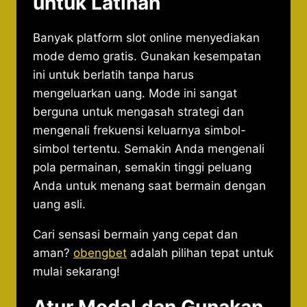
untuk Latihan
Banyak platform slot online menyediakan
mode demo gratis. Gunakan kesempatan
ini untuk berlatih tanpa harus
mengeluarkan uang. Mode ini sangat
berguna untuk mengasah strategi dan
mengenali frekuensi keluarnya simbol-
simbol tertentu. Semakin Anda mengenali
pola permainan, semakin tinggi peluang
Anda untuk menang saat bermain dengan
uang asli.
Cari sensasi bermain yang cepat dan
aman?
obengbet
adalah pilihan tepat untuk
mulai sekarang!