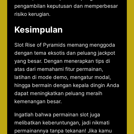
pengambilan keputusan dan memperbesar
risiko kerugian.
Kesimpulan
Slot Rise of Pyramids memang menggoda
dengan tema eksotis dan peluang jackpot
yang besar. Dengan menerapkan tips di
atas dari memahami fitur permainan,
latihan di mode demo, mengatur modal,
hingga bermain dengan kepala dingin Anda
dapat meningkatkan peluang meraih
kemenangan besar.
Ingatlah bahwa permainan slot juga
melibatkan keberuntungan, jadi nikmati
permainannya tanpa tekanan! Jika kamu