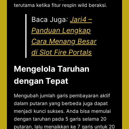
terutama ketika fitur respin wild beraksi.
Baca Juga
:
Jari4 –
Panduan Lengkap
Cara Menang Besar
di Slot Fire Portals
Mengelola Taruhan
dengan Tepat
Mengubah jumlah garis pembayaran aktif
dalam putaran yang berbeda juga dapat
menjadi kunci sukses. Anda bisa memulai
dengan taruhan pada 5 garis selama 20
putaran, lalu menaikkan ke 7 garis untuk 20