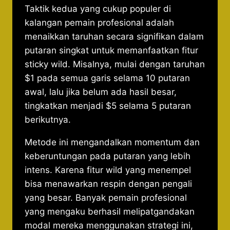
Taktik kedua yang cukup populer di
kalangan pemain profesional adalah
menaikkan taruhan secara signifikan dalam
putaran singkat untuk memanfaatkan fitur
sticky wild. Misalnya, mulai dengan taruhan
$1 pada semua garis selama 10 putaran
awal, lalu jika belum ada hasil besar,
tingkatkan menjadi $5 selama 5 putaran
berikutnya.
Metode ini mengandalkan momentum dan
keberuntungan pada putaran yang lebih
intens. Karena fitur wild yang menempel
bisa menawarkan respin dengan pengali
yang besar. Banyak pemain profesional
yang mengaku berhasil melipatgandakan
modal mereka menggunakan strategi ini,