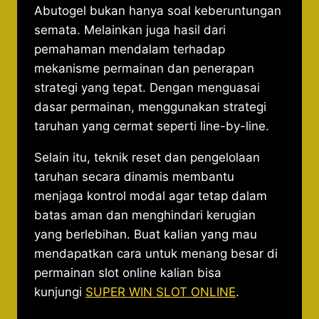
Abutogel bukan hanya soal keberuntungan
semata. Melainkan juga hasil dari
pemahaman mendalam terhadap
mekanisme permainan dan penerapan
strategi yang tepat. Dengan menguasai
dasar permainan, menggunakan strategi
taruhan yang cermat seperti line-by-line.
Selain itu, teknik reset dan pengelolaan
taruhan secara dinamis membantu
menjaga kontrol modal agar tetap dalam
batas aman dan menghindari kerugian
yang berlebihan. Buat kalian yang mau
mendapatkan cara untuk menang besar di
permainan slot online kalian bisa
kunjungi
SUPER WIN SLOT ONLINE
.