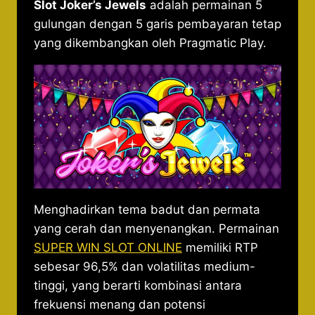
Slot Joker’s Jewels
adalah permainan 5
gulungan dengan 5 garis pembayaran tetap
yang dikembangkan oleh Pragmatic Play.
Menghadirkan tema badut dan permata
yang cerah dan menyenangkan. Permainan
SUPER WIN SLOT ONLINE
memiliki RTP
sebesar 96,5% dan volatilitas medium-
tinggi, yang berarti kombinasi antara
frekuensi menang dan potensi