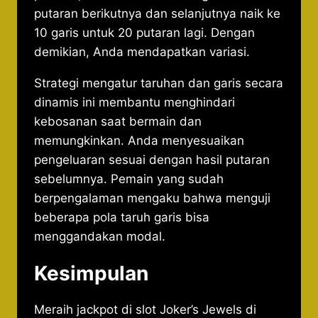
putaran berikutnya dan selanjutnya naik ke
10 garis untuk 20 putaran lagi. Dengan
demikian, Anda mendapatkan variasi.
Strategi mengatur taruhan dan garis secara
dinamis ini membantu menghindari
kebosanan saat bermain dan
memungkinkan. Anda menyesuaikan
pengeluaran sesuai dengan hasil putaran
sebelumnya. Pemain yang sudah
berpengalaman mengaku bahwa menguji
beberapa pola taruh garis bisa
menggandakan modal.
Kesimpulan
Meraih jackpot di slot Joker’s Jewels di