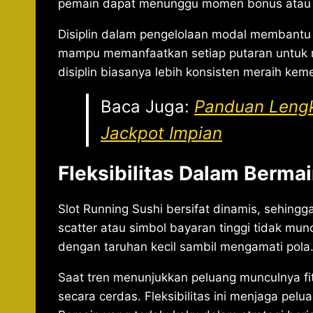
pemain dapat menunggu momen bonus atau p
Disiplin dalam pengelolaan modal membantu 
mampu memanfaatkan setiap putaran untuk
disiplin biasanya lebih konsisten meraih ke
Baca Juga:
Panduan Lengk
Jackpot Impian
Fleksibilitas Dalam Berma
Slot Running Sushi bersifat dinamis, sehingga 
scatter atau simbol bayaran tinggi tidak mu
dengan taruhan kecil sambil mengamati pola
Saat tren menunjukkan peluang munculnya fi
secara cerdas. Fleksibilitas ini menjaga pel