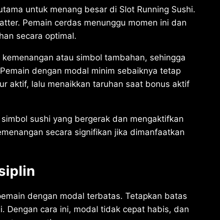
 utama untuk menang besar di Slot Running Sushi.
scatter. Pemain cerdas menunggu momen ini dan
han secara optimal.
li kemenangan atau simbol tambahan, sehingga
. Pemain dengan modal minim sebaiknya tetap
 aktif, lalu menaikkan taruhan saat bonus aktif
rti simbol sushi yang bergerak dan mengaktifkan
menangan secara signifikan jika dimanfaatkan
iplin
emain dengan modal terbatas. Tetapkan batas
. Dengan cara ini, modal tidak cepat habis, dan