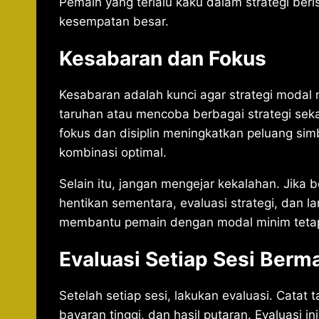
Pemain yang terlalu kaku dalam strategi ber
kesempatan besar.
Kesabaran dan Fokus
Kesabaran adalah kunci agar strategi modal 
taruhan atau mencoba berbagai strategi seka
fokus dan disiplin meningkatkan peluang simb
kombinasi optimal.
Selain itu, jangan mengejar kekalahan. Jika 
hentikan sementara, evaluasi strategi, dan l
membantu pemain dengan modal minim tetap 
Evaluasi Setiap Sesi Berm
Setelah setiap sesi, lakukan evaluasi. Catat 
bayaran tinggi, dan hasil putaran. Evaluasi