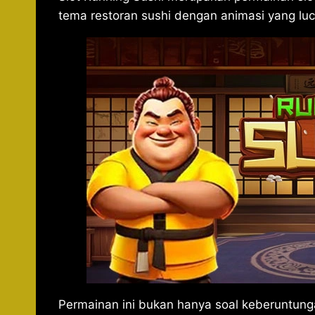
tema restoran sushi dengan animasi yang luc
Permainan ini bukan hanya soal keberuntunga