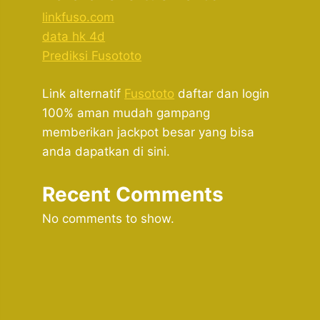
linkfuso.com
data hk 4d
Prediksi Fusototo
Link alternatif
Fusototo
daftar dan login
100% aman mudah gampang
memberikan jackpot besar yang bisa
anda dapatkan di sini.
Recent Comments
No comments to show.