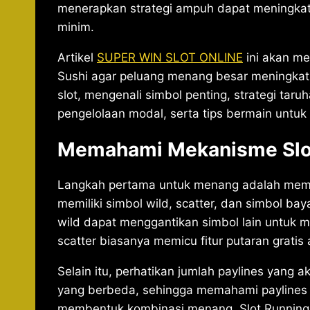
menerapkan strategi ampuh dapat meningka
minim.
Artikel
SUPER WIN SLOT ONLINE
ini akan me
Sushi agar peluang menang besar meningk
slot, mengenali simbol penting, strategi taru
pengelolaan modal, serta tips bermain untu
Memahami Mekanisme Slot
Langkah pertama untuk menang adalah mema
memiliki simbol wild, scatter, dan simbol ba
wild dapat menggantikan simbol lain untuk
scatter biasanya memicu fitur putaran grati
Selain itu, perhatikan jumlah paylines yang a
yang berbeda, sehingga memahami paylines
membentuk kombinasi menang. Slot Running S