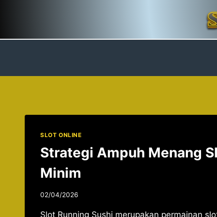
Skip
to
content
SLOT ONLINE
Strategi Ampuh Menang Sl
Minim
02/04/2026
Slot Running Sushi merupakan permainan slo