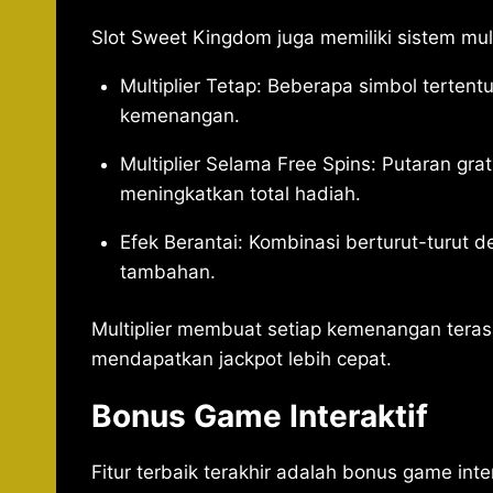
Slot Sweet Kingdom juga memiliki sistem mu
Multiplier Tetap: Beberapa simbol tertent
kemenangan.
Multiplier Selama Free Spins: Putaran grati
meningkatkan total hadiah.
Efek Berantai: Kombinasi berturut-turut d
tambahan.
Multiplier membuat setiap kemenangan teras
mendapatkan jackpot lebih cepat.
Bonus Game Interaktif
Fitur terbaik terakhir adalah bonus game in