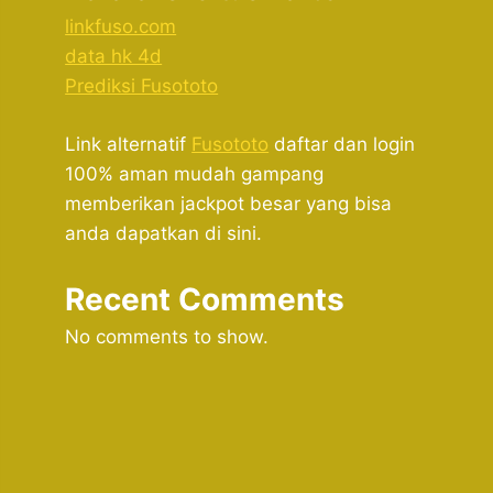
linkfuso.com
data hk 4d
Prediksi Fusototo
Link alternatif
Fusototo
daftar dan login
100% aman mudah gampang
memberikan jackpot besar yang bisa
anda dapatkan di sini.
Recent Comments
No comments to show.