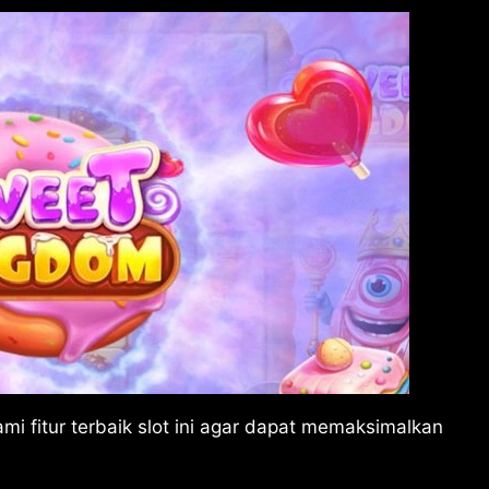
 fitur terbaik slot ini agar dapat memaksimalkan