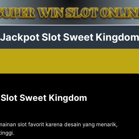
Jackpot Slot Sweet Kingdo
 Slot Sweet Kingdom
ainan slot favorit karena desain yang menarik,
inggi.