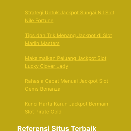
Strategi Untuk Jackpot Sungai Nil Slot
Nile Fortune
Tips dan Trik Menang Jackpot di Slot
Marlin Masters
Maksimalkan Peluang Jackpot Slot
Lucky Clover Lady
Rahasia Cepat Menuai Jackpot Slot
Gems Bonanza
Kunci Harta Karun Jackpot Bermain
Slot Pirate Gold
Referensi Situs Terbaik