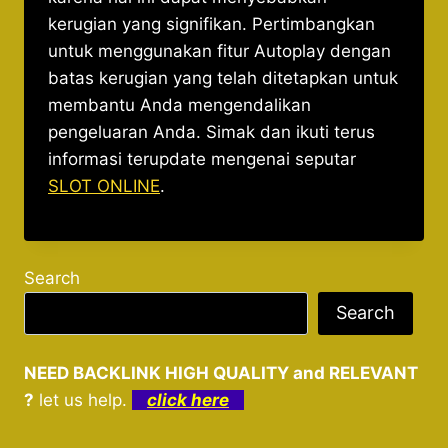
kerugian yang signifikan. Pertimbangkan
untuk menggunakan fitur Autoplay dengan
batas kerugian yang telah ditetapkan untuk
membantu Anda mengendalikan
pengeluaran Anda. Simak dan ikuti terus
informasi terupdate mengenai seputar
SLOT ONLINE
.
Search
Search
NEED BACKLINK HIGH QUALITY and RELEVANT
?
let us help.
click here