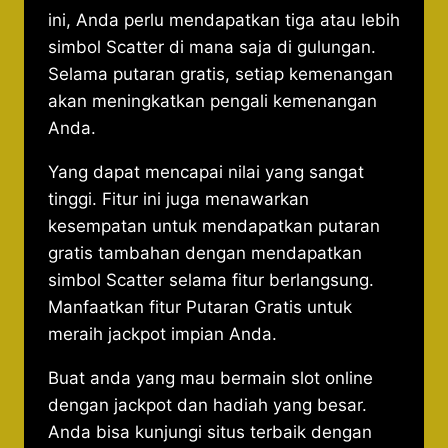
ini, Anda perlu mendapatkan tiga atau lebih
simbol Scatter di mana saja di gulungan.
Selama putaran gratis, setiap kemenangan
akan meningkatkan pengali kemenangan
Anda.
Yang dapat mencapai nilai yang sangat
tinggi. Fitur ini juga menawarkan
kesempatan untuk mendapatkan putaran
gratis tambahan dengan mendapatkan
simbol Scatter selama fitur berlangsung.
Manfaatkan fitur Putaran Gratis untuk
meraih jackpot impian Anda.
Buat anda yang mau bermain slot online
dengan jackpot dan hadiah yang besar.
Anda bisa kunjungi situs terbaik dengan