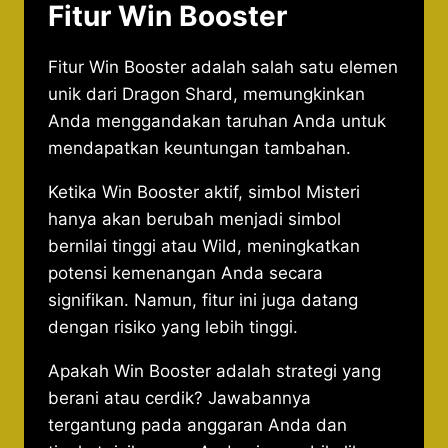
Fitur Win Booster
Fitur Win Booster adalah salah satu elemen
unik dari Dragon Shard, memungkinkan
Anda menggandakan taruhan Anda untuk
mendapatkan keuntungan tambahan.
Ketika Win Booster aktif, simbol Misteri
hanya akan berubah menjadi simbol
bernilai tinggi atau Wild, meningkatkan
potensi kemenangan Anda secara
signifikan. Namun, fitur ini juga datang
dengan risiko yang lebih tinggi.
Apakah Win Booster adalah strategi yang
berani atau cerdik? Jawabannya
tergantung pada anggaran Anda dan