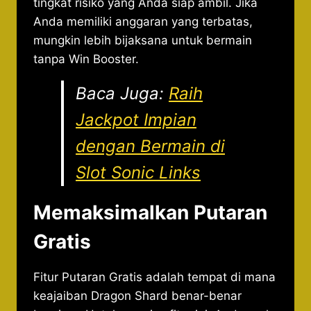
tingkat risiko yang Anda siap ambil. Jika
Anda memiliki anggaran yang terbatas,
mungkin lebih bijaksana untuk bermain
tanpa Win Booster.
Baca Juga:
Raih
Jackpot Impian
dengan Bermain di
Slot Sonic Links
Memaksimalkan Putaran
Gratis
Fitur Putaran Gratis adalah tempat di mana
keajaiban Dragon Shard benar-benar