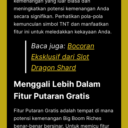
kemenangan yang luar biasa dan
meningkatkan potensi kemenangan Anda
secara signifikan. Perhatikan pola-pola
kemunculan simbol TNT dan manfaatkan
fitur ini untuk meledakkan kekayaan Anda.
Baca juga:
Bocoran
Eksklusif dari Slot
Dragon Shard
Menggali Lebih Dalam
Fitur Putaran Gratis
Fitur Putaran Gratis adalah tempat di mana
potensi kemenangan Big Boom Riches
benar-benar bersinar. Untuk memicu fitur