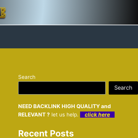
Search
Search
NEED BACKLINK HIGH QUALITY and
RELEVANT ?
let us help.
click here
Recent Posts