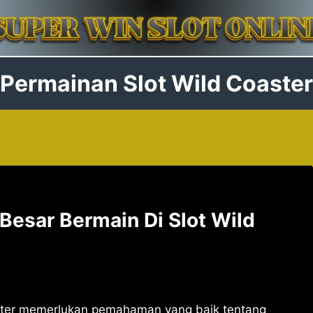
Permainan Slot Wild Coaster
esar Bermain Di Slot Wild
aster memerlukan pemahaman yang baik tentang