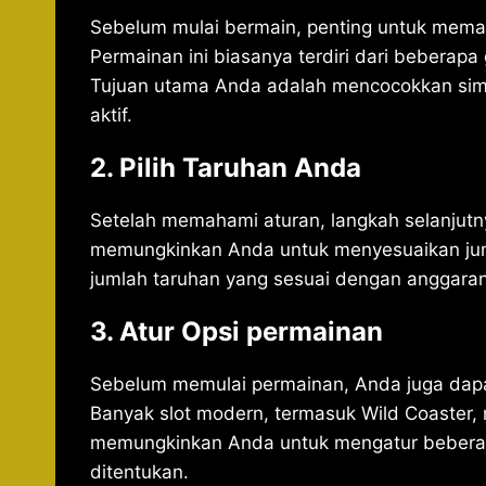
Sebelum mulai bermain, penting untuk memaha
Permainan ini biasanya terdiri dari beberap
Tujuan utama Anda adalah mencocokkan sim
aktif.
2. Pilih Taruhan Anda
Setelah memahami aturan, langkah selanjutn
memungkinkan Anda untuk menyesuaikan juml
jumlah taruhan yang sesuai dengan anggara
3. Atur Opsi permainan
Sebelum memulai permainan, Anda juga dapa
Banyak slot modern, termasuk Wild Coaster, 
memungkinkan Anda untuk mengatur beberap
ditentukan.