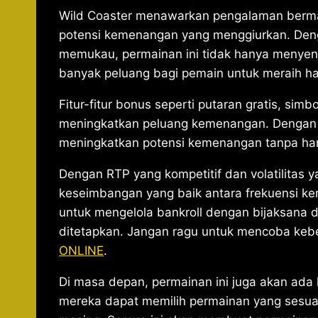
Wild Coaster menawarkan pengalaman berm
potensi kemenangan yang menggiurkan. Deng
memukau, permainan ini tidak hanya menyen
banyak peluang bagi pemain untuk meraih ha
Fitur-fitur bonus seperti putaran gratis, si
meningkatkan peluang kemenangan. Dengan me
meningkatkan potensi kemenangan tanpa ha
Dengan RTP yang kompetitif dan volatilitas
keseimbangan yang baik antara frekuensi k
untuk mengelola bankroll dengan bijaksana 
ditetapkan. Jangan ragu untuk mencoba ke
ONLINE
.
Di masa depan, permainan ini juga akan ada 
mereka dapat memilih permainan yang sesua