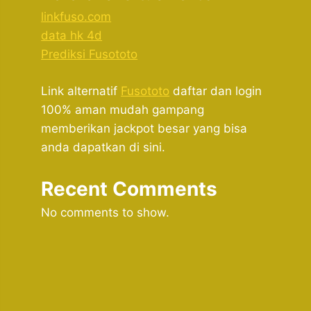
linkfuso.com
data hk 4d
Prediksi Fusototo
Link alternatif
Fusototo
daftar dan login
100% aman mudah gampang
memberikan jackpot besar yang bisa
anda dapatkan di sini.
Recent Comments
No comments to show.