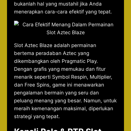
bukanlah hal yang mustahil jika Anda
menerapkan cara-cara efektif yang tepat.
Slot Aztec Blaze adalah permainan
bertema peradaban Aztec yang
dikembangkan oleh Pragmatic Play.
Dengan grafis yang memukau dan fitur
menarik seperti Symbol Respin, Multiplier,
dan Free Spins, game ini menawarkan
pengalaman bermain yang seru dan
peluang menang yang besar. Namun, untuk
meraih kemenangan maksimal, diperlukan
strategi yang tepat.