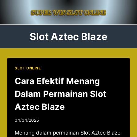
Skip
to
content
Slot Aztec Blaze
SLOT ONLINE
Cara Efektif Menang
Dalam Permainan Slot
Aztec Blaze
04/04/2025
Menang dalam permainan Slot Aztec Blaze