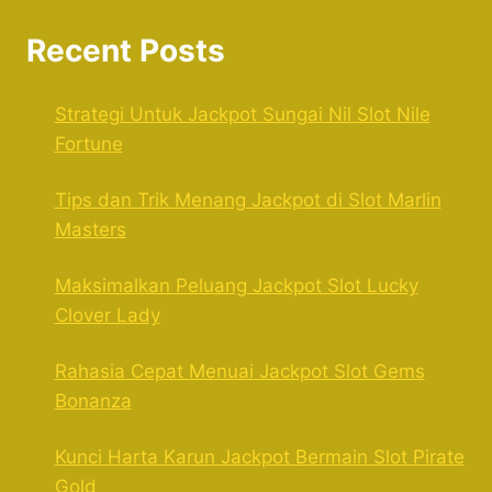
Recent Posts
Strategi Untuk Jackpot Sungai Nil Slot Nile
Fortune
Tips dan Trik Menang Jackpot di Slot Marlin
Masters
Maksimalkan Peluang Jackpot Slot Lucky
Clover Lady
Rahasia Cepat Menuai Jackpot Slot Gems
Bonanza
Kunci Harta Karun Jackpot Bermain Slot Pirate
Gold