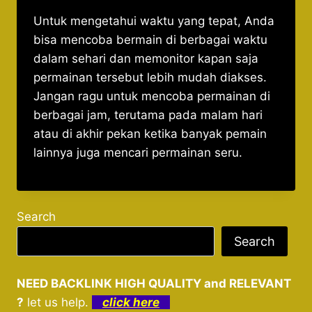
Untuk mengetahui waktu yang tepat, Anda
bisa mencoba bermain di berbagai waktu
dalam sehari dan memonitor kapan saja
permainan tersebut lebih mudah diakses.
Jangan ragu untuk mencoba permainan di
berbagai jam, terutama pada malam hari
atau di akhir pekan ketika banyak pemain
lainnya juga mencari permainan seru.
Search
Search
NEED BACKLINK HIGH QUALITY and RELEVANT
?
let us help.
click here