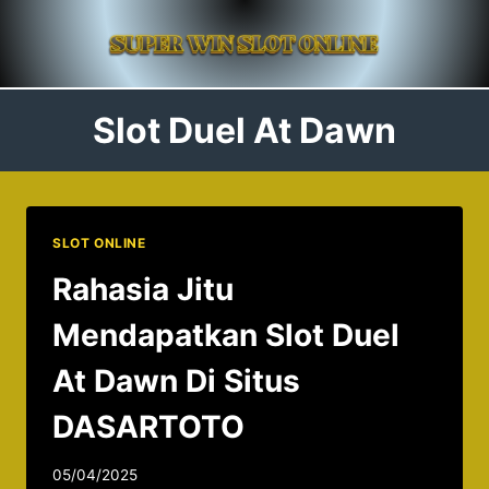
Skip
to
content
Slot Duel At Dawn
SLOT ONLINE
Rahasia Jitu
Mendapatkan Slot Duel
At Dawn Di Situs
DASARTOTO
05/04/2025