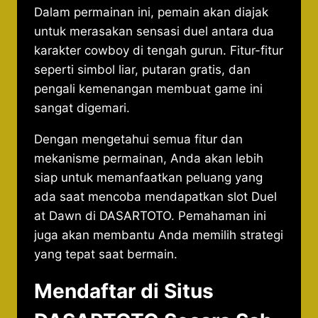
Dalam permainan ini, pemain akan diajak
untuk merasakan sensasi duel antara dua
karakter cowboy di tengah gurun. Fitur-fitur
seperti simbol liar, putaran gratis, dan
pengali kemenangan membuat game ini
sangat digemari.
Dengan mengetahui semua fitur dan
mekanisme permainan, Anda akan lebih
siap untuk memanfaatkan peluang yang
ada saat mencoba mendapatkan slot Duel
at Dawn di DASARTOTO. Pemahaman ini
juga akan membantu Anda memilih strategi
yang tepat saat bermain.
Mendaftar di Situs