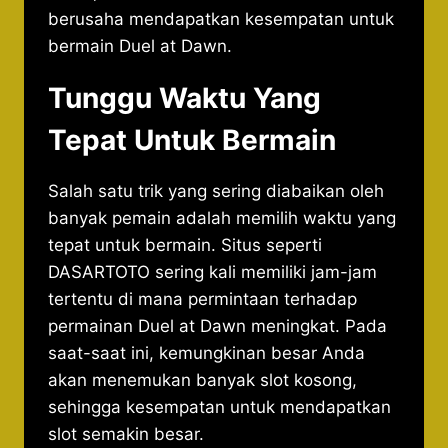
berusaha mendapatkan kesempatan untuk
bermain Duel at Dawn.
Tunggu Waktu Yang
Tepat Untuk Bermain
Salah satu trik yang sering diabaikan oleh
banyak pemain adalah memilih waktu yang
tepat untuk bermain. Situs seperti
DASARTOTO sering kali memiliki jam-jam
tertentu di mana permintaan terhadap
permainan Duel at Dawn meningkat. Pada
saat-saat ini, kemungkinan besar Anda
akan menemukan banyak slot kosong,
sehingga kesempatan untuk mendapatkan
slot semakin besar.