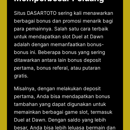
Situs DASARTOTO sering kali menawarkan
berbagai bonus dan promosi menarik bagi
para pemainnya. Salah satu cara terbaik
untuk mendapatkan slot Duel at Dawn
adalah dengan memanfaatkan bonus-
bonus ini. Beberapa bonus yang sering
ditawarkan antara lain bonus deposit
pertama, bonus referal, atau putaran
gratis.
Misalnya, dengan melakukan deposit
pertama, Anda bisa mendapatkan bonus
tambahan yang dapat digunakan untuk
memainkan berbagai game slot, termasuk
Duel at Dawn. Dengan saldo yang lebih
besar, Anda bisa lebih leluasa bermain dan