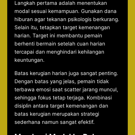
Langkah pertama adalah menentukan
modal sesuai kemampuan. Gunakan dana
hiburan agar tekanan psikologis berkurang.
Selain itu, tetapkan target kemenangan
harian. Target ini membantu pemain
berhenti bermain setelah cuan harian
tercapai dan menghindari kehilangan
keuntungan.
Batas kerugian harian juga sangat penting.
Dengan batas yang jelas, pemain tidak
terbawa emosi saat scatter jarang muncul,
sehingga fokus tetap terjaga. Kombinasi
disiplin antara target kemenangan dan
batas kerugian merupakan strategi
sederhana namun sangat efektif.