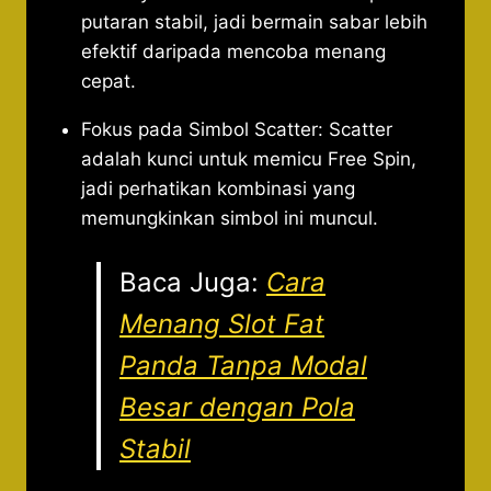
putaran stabil, jadi bermain sabar lebih
efektif daripada mencoba menang
cepat.
Fokus pada Simbol Scatter: Scatter
adalah kunci untuk memicu Free Spin,
jadi perhatikan kombinasi yang
memungkinkan simbol ini muncul.
Baca Juga:
Cara
Menang Slot Fat
Panda Tanpa Modal
Besar dengan Pola
Stabil