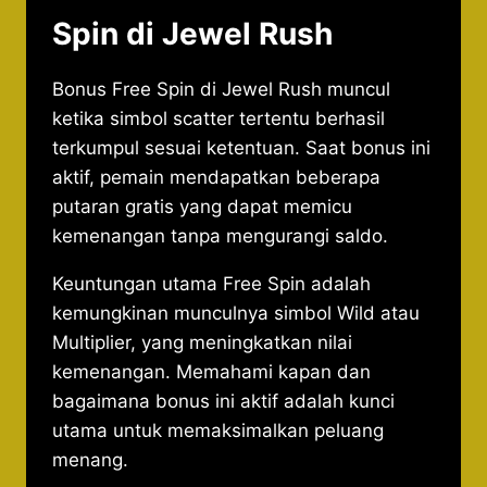
Spin di Jewel Rush
Bonus Free Spin di Jewel Rush muncul
ketika simbol scatter tertentu berhasil
terkumpul sesuai ketentuan. Saat bonus ini
aktif, pemain mendapatkan beberapa
putaran gratis yang dapat memicu
kemenangan tanpa mengurangi saldo.
Keuntungan utama Free Spin adalah
kemungkinan munculnya simbol Wild atau
Multiplier, yang meningkatkan nilai
kemenangan. Memahami kapan dan
bagaimana bonus ini aktif adalah kunci
utama untuk memaksimalkan peluang
menang.