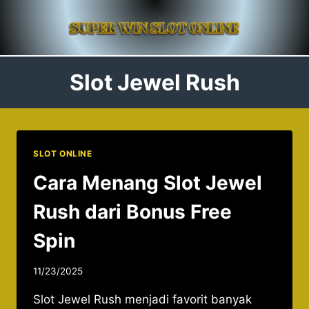
Skip
to
content
Slot Jewel Rush
SLOT ONLINE
Cara Menang Slot Jewel
Rush dari Bonus Free
Spin
11/23/2025
Slot Jewel Rush menjadi favorit banyak