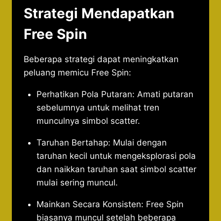
Strategi Mendapatkan
Free Spin
Beberapa strategi dapat meningkatkan
peluang memicu Free Spin:
Perhatikan Pola Putaran: Amati putaran
sebelumnya untuk melihat tren
munculnya simbol scatter.
Taruhan Bertahap: Mulai dengan
taruhan kecil untuk mengeksplorasi pola
dan naikkan taruhan saat simbol scatter
mulai sering muncul.
Mainkan Secara Konsisten: Free Spin
biasanya muncul setelah beberapa