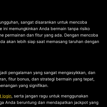
ungguhan, sangat disarankan untuk mencoba
ni memungkinkan Anda bermain tanpa risiko
e permainan dan fitur yang ada. Dengan mencoba
Anda akan lebih siap saat memasang taruhan dengan
adi pengalaman yang sangat mengasyikkan, dan
, fitur bonus, dan strategi bermain yang tepat,
nangan yang signifikan.​
 login
, serta jangan ragu untuk menggunakan
oga Anda beruntung dan mendapatkan jackpot yang