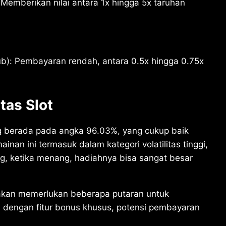
Memberikan nilai antara 1x hingga 5x taruhan
ub): Pembayaran rendah, antara 0.5x hingga 0.75x
tas Slot
berada pada angka 96.03%, yang cukup baik
inan ini termasuk dalam kategori volatilitas tinggi,
, ketika menang, hadiahnya bisa sangat besar
akan memerlukan beberapa putaran untuk
dengan fitur bonus khusus, potensi pembayaran