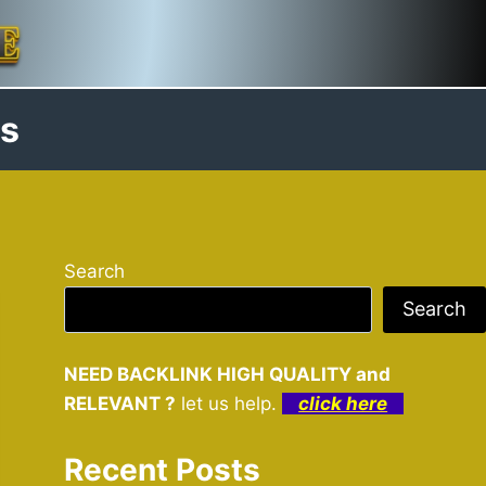
s
Search
Search
NEED BACKLINK HIGH QUALITY and
RELEVANT ?
let us help.
click here
Recent Posts