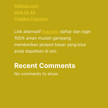
linkfuso.com
data hk 4d
Prediksi Fusototo
Link alternatif
Fusototo
daftar dan login
100% aman mudah gampang
memberikan jackpot besar yang bisa
anda dapatkan di sini.
Recent Comments
No comments to show.