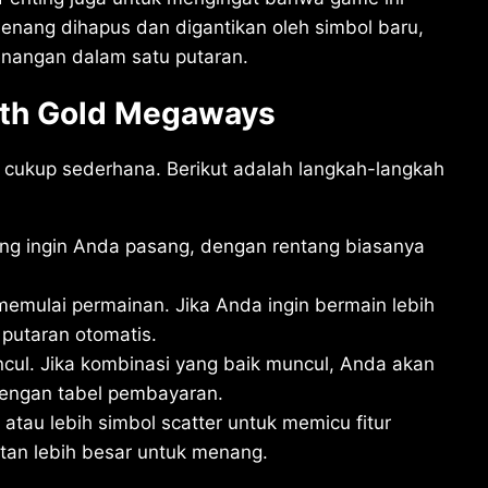
enang dihapus dan digantikan oleh simbol baru,
nangan dalam satu putaran.
th Gold Megaways
ukup sederhana. Berikut adalah langkah-langkah
ang ingin Anda pasang, dengan rentang biasanya
 memulai permainan. Jika Anda ingin bermain lebih
 putaran otomatis.
cul. Jika kombinasi yang baik muncul, Anda akan
engan tabel pembayaran.
 atau lebih simbol scatter untuk memicu fitur
tan lebih besar untuk menang.