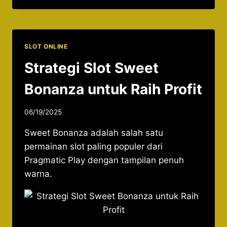
SLOT ONLINE
Strategi Slot Sweet
Bonanza untuk Raih Profit
06/19/2025
Sweet Bonanza adalah salah satu
permainan slot paling populer dari
Pragmatic Play dengan tampilan penuh
warna.