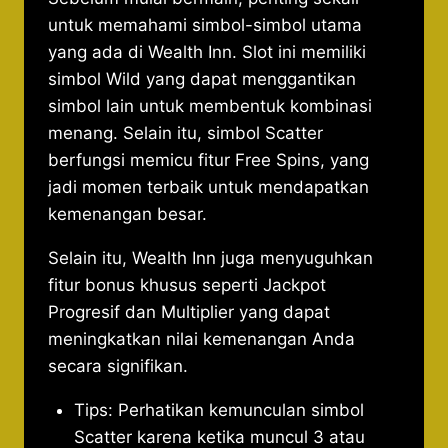
untuk memahami simbol-simbol utama
yang ada di Wealth Inn. Slot ini memiliki
simbol Wild yang dapat menggantikan
simbol lain untuk membentuk kombinasi
menang. Selain itu, simbol Scatter
berfungsi memicu fitur Free Spins, yang
jadi momen terbaik untuk mendapatkan
kemenangan besar.
Selain itu, Wealth Inn juga menyuguhkan
fitur bonus khusus seperti Jackpot
Progresif dan Multiplier yang dapat
meningkatkan nilai kemenangan Anda
secara signifikan.
Tips: Perhatikan kemunculan simbol
Scatter karena ketika muncul 3 atau