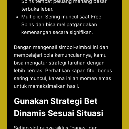
Spins tempat peluang menang besar
terbuka lebar.
Multiplier: Sering muncul saat Free
Spins dan bisa melipatgandakan
kemenangan secara signifikan.
Dengan mengenali simbol-simbol ini dan
mempelajari pola kemunculannya, kamu
bisa mengatur strategi taruhan dengan
lebih cerdas. Perhatikan kapan fitur bonus
sering muncul, karena inilah momen emas
untuk memaksimalkan hasil.
Gunakan Strategi Bet
Dinamis Sesuai Situasi
Setiap slot punya siklus “panas” dan