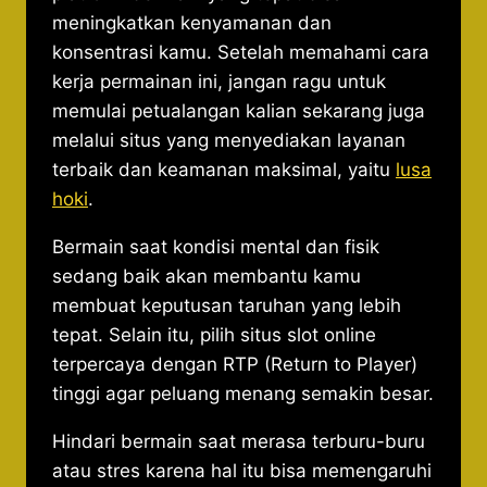
meningkatkan kenyamanan dan
konsentrasi kamu. Setelah memahami cara
kerja permainan ini, jangan ragu untuk
memulai petualangan kalian sekarang juga
melalui situs yang menyediakan layanan
terbaik dan keamanan maksimal, yaitu
lusa
hoki
.
Bermain saat kondisi mental dan fisik
sedang baik akan membantu kamu
membuat keputusan taruhan yang lebih
tepat. Selain itu, pilih situs slot online
terpercaya dengan RTP (Return to Player)
tinggi agar peluang menang semakin besar.
Hindari bermain saat merasa terburu-buru
atau stres karena hal itu bisa memengaruhi