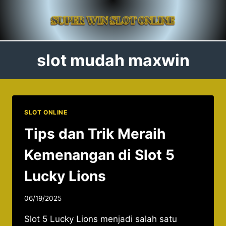
Skip
to
content
slot mudah maxwin
SLOT ONLINE
Tips dan Trik Meraih
Kemenangan di Slot 5
Lucky Lions
06/19/2025
Slot 5 Lucky Lions menjadi salah satu