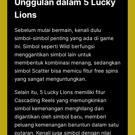
Unggulan dalam 5 Lucky
Lions
Sebelum mulai bermain, kenali dulu
simbol-simbol penting yang ada di game
ini. Simbol seperti Wild berfungsi
menggantikan simbol lain untuk
membentuk kombinasi menang, sedangkan
simbol Scatter bisa memicu fitur free spins
yang sangat menguntungkan.
Selain itu, 5 Lucky Lions memiliki fitur
Cascading Reels yang memungkinkan
simbol kemenangan menghilang dan
digantikan oleh simbol baru, memberi
peluang kemenangan beruntun dalam satu
putaran. Kenali juga simbol dengan nilai