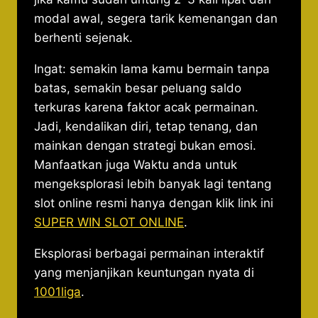
modal awal, segera tarik kemenangan dan
berhenti sejenak.
Ingat: semakin lama kamu bermain tanpa
batas, semakin besar peluang saldo
terkuras karena faktor acak permainan.
Jadi, kendalikan diri, tetap tenang, dan
mainkan dengan strategi bukan emosi.
Manfaatkan juga Waktu anda untuk
mengeksplorasi lebih banyak lagi tentang
slot online resmi hanya dengan klik link ini
SUPER WIN SLOT ONLINE
.
Eksplorasi berbagai permainan interaktif
yang menjanjikan keuntungan nyata di
1001liga
.