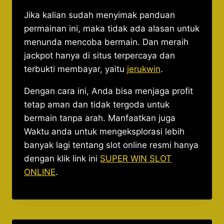
Jika kalian sudah menyimak panduan
permainan ini, maka tidak ada alasan untuk
menunda mencoba bermain. Dan meraih
jackpot hanya di situs terpercaya dan
terbukti membayar, yaitu
jerukwin
.
Dengan cara ini, Anda bisa menjaga profit
tetap aman dan tidak tergoda untuk
bermain tanpa arah. Manfaatkan juga
Waktu anda untuk mengeksplorasi lebih
banyak lagi tentang slot online resmi hanya
dengan klik link ini
SUPER WIN SLOT
ONLINE
.