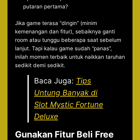
putaran pertama?
Jika game terasa “dingin” (minim
kemenangan dan fitur), sebaiknya ganti
room atau tunggu beberapa saat sebelum
lanjut. Tapi kalau game sudah “panas”,
inilah momen terbaik untuk naikkan taruhan
sedikit demi sedikit.
Baca Juga:
Tips
Untung Banyak di
Slot Mystic Fortune
Deluxe
Gunakan Fitur Beli Free