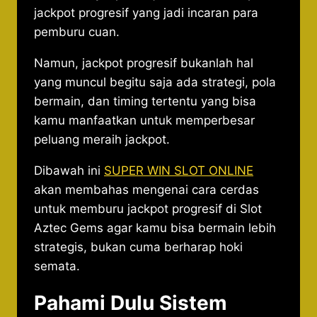
jackpot progresif yang jadi incaran para
pemburu cuan.
Namun, jackpot progresif bukanlah hal
yang muncul begitu saja ada strategi, pola
bermain, dan timing tertentu yang bisa
kamu manfaatkan untuk memperbesar
peluang meraih jackpot.
Dibawah ini
SUPER WIN SLOT ONLINE
akan membahas mengenai cara cerdas
untuk memburu jackpot progresif di Slot
Aztec Gems agar kamu bisa bermain lebih
strategis, bukan cuma berharap hoki
semata.
Pahami Dulu Sistem