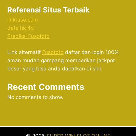
Referensi Situs Terbaik
linkfuso.com
data hk 4d
Prediksi Fusototo
Link alternatif
Fusototo
daftar dan login 100%
aman mudah gampang memberikan jackpot
besar yang bisa anda dapatkan di sini.
Recent Comments
No comments to show.