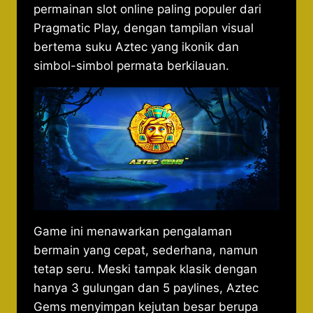
permainan slot online paling populer dari
Pragmatic Play, dengan tampilan visual
bertema suku Aztec yang ikonik dan
simbol-simbol permata berkilauan.
Game ini menawarkan pengalaman
bermain yang cepat, sederhana, namun
tetap seru. Meski tampak klasik dengan
hanya 3 gulungan dan 5 paylines, Aztec
Gems menyimpan kejutan besar berupa