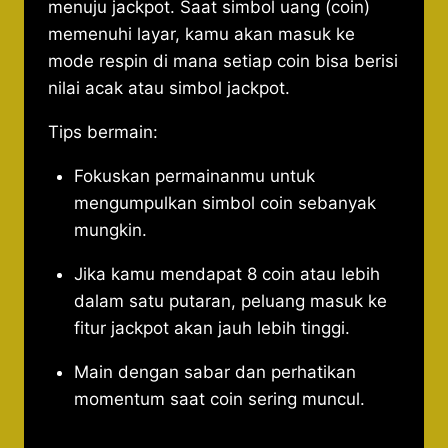
menuju jackpot. Saat simbol uang (coin)
memenuhi layar, kamu akan masuk ke
mode respin di mana setiap coin bisa berisi
nilai acak atau simbol jackpot.
Tips bermain:
Fokuskan permainanmu untuk
mengumpulkan simbol coin sebanyak
mungkin.
Jika kamu mendapat 8 coin atau lebih
dalam satu putaran, peluang masuk ke
fitur jackpot akan jauh lebih tinggi.
Main dengan sabar dan perhatikan
momentum saat coin sering muncul.