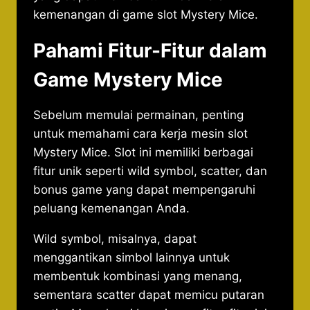
kemenangan di game slot Mystery Mice.
Pahami Fitur-Fitur dalam
Game Mystery Mice
Sebelum memulai permainan, penting
untuk memahami cara kerja mesin slot
Mystery Mice. Slot ini memiliki berbagai
fitur unik seperti wild symbol, scatter, dan
bonus game yang dapat mempengaruhi
peluang kemenangan Anda.
Wild symbol, misalnya, dapat
menggantikan simbol lainnya untuk
membentuk kombinasi yang menang,
sementara scatter dapat memicu putaran