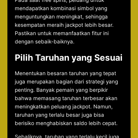
Pada saat free spins, peluang untuk
mendapatkan kombinasi simbol yang
menguntungkan meningkat, sehingga
kesempatan meraih jackpot lebih besar.
Pastikan untuk memanfaatkan fitur ini
dengan sebaik-baiknya.
Pilih Taruhan yang Sesuai
Menentukan besaran taruhan yang tepat
juga merupakan bagian dari strategi yang
penting. Banyak pemain yang berpikir
bahwa memasang taruhan terbesar akan
meningkatkan peluang jackpot. Namun,
taruhan yang terlalu besar juga bisa
berisiko menghabiskan saldo lebih cepat.
Sebaliknya, taruhan yang terlalu kecil juga