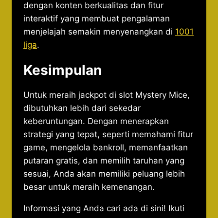
dengan konten berkualitas dan fitur
interaktif yang membuat pengalaman
menjelajah semakin menyenangkan di
1001
liga
.
Kesimpulan
Untuk meraih jackpot di slot Mystery Mice,
dibutuhkan lebih dari sekedar
keberuntungan. Dengan menerapkan
strategi yang tepat, seperti memahami fitur
game, mengelola bankroll, memanfaatkan
putaran gratis, dan memilih taruhan yang
sesuai, Anda akan memiliki peluang lebih
besar untuk meraih kemenangan.
Informasi yang Anda cari ada di sini! Ikuti