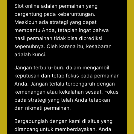
Slot online adalah permainan yang
bergantung pada keberuntungan.
Meskipun ada strategi yang dapat
membantu Anda, tetaplah ingat bahwa
hasil permainan tidak bisa diprediksi
sepenuhnya. Oleh karena itu, kesabaran
adalah kunci.
Jangan terburu-buru dalam mengambil
keputusan dan tetap fokus pada permainan
Anda. Jangan terlalu terpengaruh dengan
kemenangan atau kekalahan sesaat. Fokus
pada strategi yang telah Anda tetapkan
dan nikmati permainan.
Bergabunglah dengan kami di situs yang
dirancang untuk memberdayakan. Anda