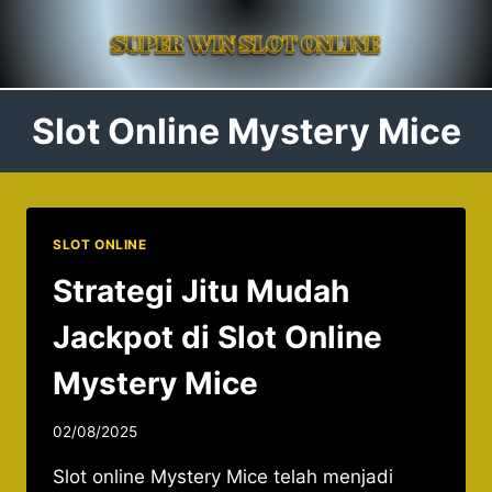
Skip
to
content
Slot Online Mystery Mice
SLOT ONLINE
Strategi Jitu Mudah
Jackpot di Slot Online
Mystery Mice
02/08/2025
Slot online Mystery Mice telah menjadi