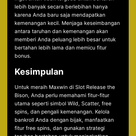
lebih banyak secara berlebihan hanya
karena Anda baru saja mendapatkan
kemenangan kecil. Menjaga keseimbangan
antara taruhan dan kemenangan akan
memberi Anda peluang lebih besar untuk
bertahan lebih lama dan memicu fitur
bonus.
Kesimpulan
Untuk meraih Maxwin di Slot Release the
Bison, Anda perlu memahami fitur-fitur
utama seperti simbol Wild, Scatter, free
spins, dan pengali kemenangan. Kelola
bankroll Anda dengan bijak, manfaatkan
fitur free spins, dan gunakan strategi