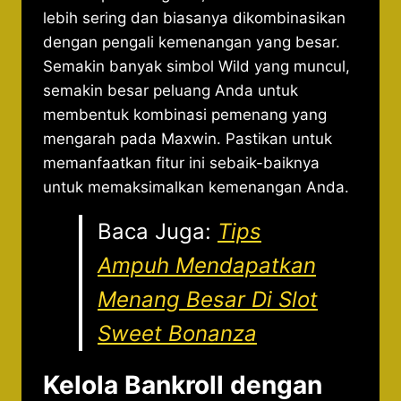
lebih sering dan biasanya dikombinasikan
dengan pengali kemenangan yang besar.
Semakin banyak simbol Wild yang muncul,
semakin besar peluang Anda untuk
membentuk kombinasi pemenang yang
mengarah pada Maxwin. Pastikan untuk
memanfaatkan fitur ini sebaik-baiknya
untuk memaksimalkan kemenangan Anda.
Baca Juga:
Tips
Ampuh Mendapatkan
Menang Besar Di Slot
Sweet Bonanza
Kelola Bankroll dengan