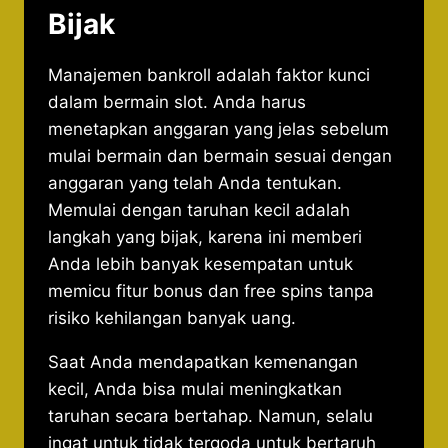
Bijak
Manajemen bankroll adalah faktor kunci
dalam bermain slot. Anda harus
menetapkan anggaran yang jelas sebelum
mulai bermain dan bermain sesuai dengan
anggaran yang telah Anda tentukan.
Memulai dengan taruhan kecil adalah
langkah yang bijak, karena ini memberi
Anda lebih banyak kesempatan untuk
memicu fitur bonus dan free spins tanpa
risiko kehilangan banyak uang.
Saat Anda mendapatkan kemenangan
kecil, Anda bisa mulai meningkatkan
taruhan secara bertahap. Namun, selalu
ingat untuk tidak tergoda untuk bertaruh