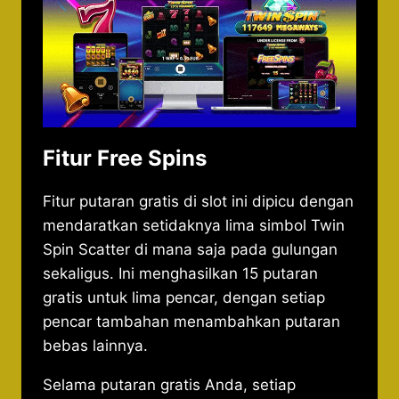
Fitur Free Spins
Fitur putaran gratis di slot ini dipicu dengan
mendaratkan setidaknya lima simbol Twin
Spin Scatter di mana saja pada gulungan
sekaligus. Ini menghasilkan 15 putaran
gratis untuk lima pencar, dengan setiap
pencar tambahan menambahkan putaran
bebas lainnya.
Selama putaran gratis Anda, setiap