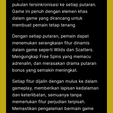
pukulan tersinkronisasi ke setiap putaran.
Game ini penuh dengan elemen khas
dalam game yang dirancang untuk
membuat pemain tetap tenang.
Dengan setiap putaran, pemain dapat
menemukan serangkaian fitur dinamis
dalam game seperti Wilds dan Scatters.
Mengungkap Free Spins yang memacu
adrenalin, dan merasakan drama putaran
bonus yang semakin meningkat.
Setiap fitur dijalin dengan mulus ke dalam
gameplay, memberikan lapisan kedalaman
dan keterlibatan, semuanya tanpa
memerlukan fitur perjudian terpisah.
Memastikan pengalaman bermain game