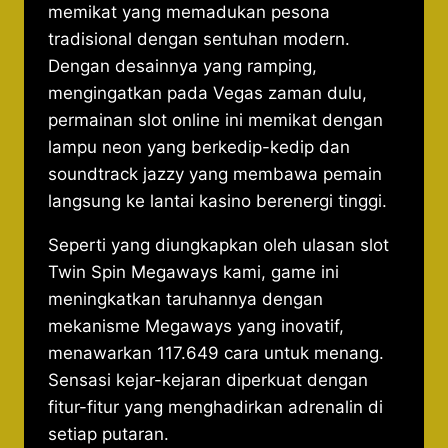
memikat yang memadukan pesona
tradisional dengan sentuhan modern.
Dengan desainnya yang ramping,
mengingatkan pada Vegas zaman dulu,
permainan slot online ini memikat dengan
lampu neon yang berkedip-kedip dan
soundtrack jazzy yang membawa pemain
langsung ke lantai kasino berenergi tinggi.
Seperti yang diungkapkan oleh ulasan slot
Twin Spin Megaways kami, game ini
meningkatkan taruhannya dengan
mekanisme Megaways yang inovatif,
menawarkan 117.649 cara untuk menang.
Sensasi kejar-kejaran diperkuat dengan
fitur-fitur yang menghadirkan adrenalin di
setiap putaran.