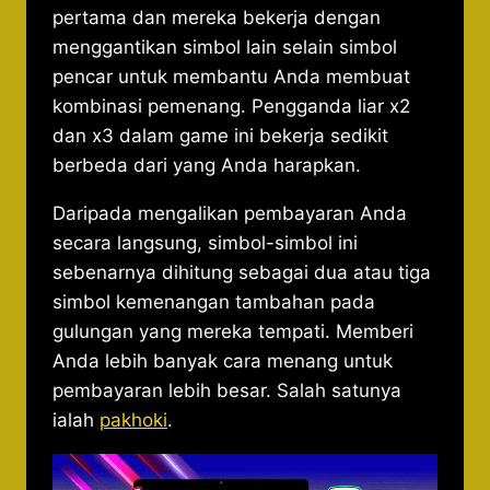
pertama dan mereka bekerja dengan
menggantikan simbol lain selain simbol
pencar untuk membantu Anda membuat
kombinasi pemenang. Pengganda liar x2
dan x3 dalam game ini bekerja sedikit
berbeda dari yang Anda harapkan.
Daripada mengalikan pembayaran Anda
secara langsung, simbol-simbol ini
sebenarnya dihitung sebagai dua atau tiga
simbol kemenangan tambahan pada
gulungan yang mereka tempati. Memberi
Anda lebih banyak cara menang untuk
pembayaran lebih besar. Salah satunya
ialah
pakhoki
.