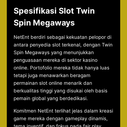
Spesifikasi Slot Twin
Spin Megaways
NetEnt berdiri sebagai kekuatan pelopor di
antara penyedia slot terkenal, dengan Twin
Spin Megaways yang menunjukkan
penguasaan mereka di sektor kasino
online. Portofolio mereka tidak hanya luas
tetapi juga menawarkan beragam
permainan slot online menarik dan
berkualitas tinggi yang disukai oleh basis
pemain global yang berdedikasi.
Komitmen NetEnt terlihat jelas dalam kreasi
game mereka dengan gameplay dinamis,
tema inventif, dan fokus pada fair play,