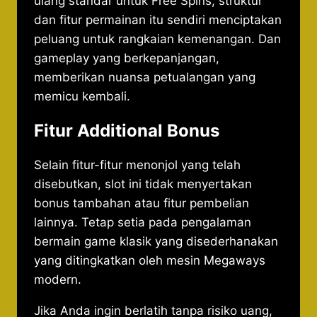
ulang standar untuk Free Spins, struktur
dan fitur permainan itu sendiri menciptakan
peluang untuk rangkaian kemenangan. Dan
gameplay yang berkepanjangan,
memberikan nuansa petualangan yang
memicu kembali.
Fitur Additional Bonus
Selain fitur-fitur menonjol yang telah
disebutkan, slot ini tidak menyertakan
bonus tambahan atau fitur pembelian
lainnya. Tetap setia pada pengalaman
bermain game klasik yang disederhanakan
yang ditingkatkan oleh mesin Megaways
modern.
Jika Anda ingin berlatih tanpa risiko uang,