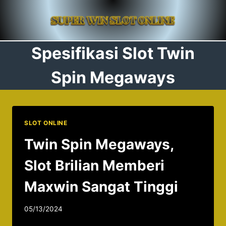
Skip
to
content
Spesifikasi Slot Twin
Spin Megaways
SLOT ONLINE
Twin Spin Megaways,
Slot Brilian Memberi
Maxwin Sangat Tinggi
05/13/2024