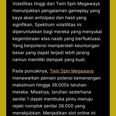
Volatilitas tinggi dari Twin Spin Megaways
menunjukkan pengalaman gameplay yang
kaya akan antisipasi dan hasil yang
signifikan. Spektrum volatilitas ini
diperuntukkan bagi mereka yang menyukai
kegembiraan atas nasib yang berfluktuasi.
Yang berpotensi memperoleh keuntungan
besar yang dapat terjadi lebih jarang
namun memiliki dampak yang kuat.
Pada puncaknya,
Twin Spin Megaways
menawarkan pemain potensi kemenangan
maksimum hingga 38.000x taruhan
mereka. Misalnya, taruhan sederhana
senilai 1 dapat membuka pintu menuju
rejeki nomplok senilai 38.000 yang
menakjubkan. Menjadikan slot online ini