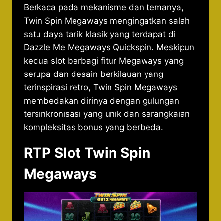
Berkaca pada mekanisme dan temanya,
Twin Spin Megaways mengingatkan salah
satu daya tarik klasik yang terdapat di
Dazzle Me Megaways Quickspin. Meskipun
kedua slot berbagi fitur Megaways yang
serupa dan desain berkilauan yang
terinspirasi retro, Twin Spin Megaways
membedakan dirinya dengan gulungan
tersinkronisasi yang unik dan serangkaian
kompleksitas bonus yang berbeda.
RTP Slot Twin Spin
Megaways