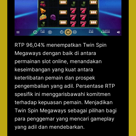
RTP 96,04% menempatkan Twin Spin
Megaways dengan baik di antara
permainan slot online, menandakan
keseimbangan yang kuat antara
keterlibatan pemain dan prospek
pengembalian yang adil. Persentase RTP
spesifik ini menggarisbawahi komitmen
terhadap kepuasan pemain. Menjadikan
Twin Spin Megaways sebagai pilihan bagi
para penggemar yang mencari gameplay
yang adil dan mendebarkan.