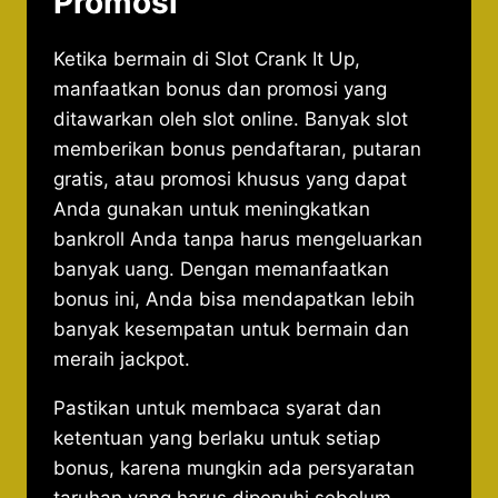
Promosi
Ketika bermain di Slot Crank It Up,
manfaatkan bonus dan promosi yang
ditawarkan oleh slot online. Banyak slot
memberikan bonus pendaftaran, putaran
gratis, atau promosi khusus yang dapat
Anda gunakan untuk meningkatkan
bankroll Anda tanpa harus mengeluarkan
banyak uang. Dengan memanfaatkan
bonus ini, Anda bisa mendapatkan lebih
banyak kesempatan untuk bermain dan
meraih jackpot.
Pastikan untuk membaca syarat dan
ketentuan yang berlaku untuk setiap
bonus, karena mungkin ada persyaratan