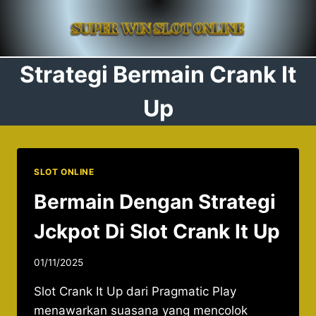
Skip
to
content
Strategi Bermain Crank It
Up
SLOT ONLINE
Bermain Dengan Strategi
Jckpot Di Slot Crank It Up
01/11/2025
Slot Crank It Up dari Pragmatic Play
menawarkan suasana yang mencolok