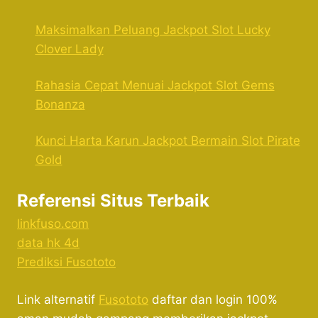
Maksimalkan Peluang Jackpot Slot Lucky
Clover Lady
Rahasia Cepat Menuai Jackpot Slot Gems
Bonanza
Kunci Harta Karun Jackpot Bermain Slot Pirate
Gold
Referensi Situs Terbaik
linkfuso.com
data hk 4d
Prediksi Fusototo
Link alternatif
Fusototo
daftar dan login 100%