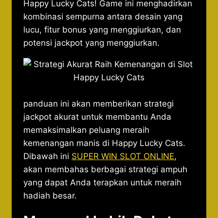
Happy Lucky Cats! Game ini menghadirkan
kombinasi sempurna antara desain yang
lucu, fitur bonus yang menggiurkan, dan
potensi jackpot yang menggiurkan.
panduan ini akan memberikan strategi
jackpot akurat untuk membantu Anda
memaksimalkan peluang meraih
kemenangan manis di Happy Lucky Cats.
Dibawah ini
SUPER WIN SLOT ONLINE
,
akan membahas berbagai strategi ampuh
yang dapat Anda terapkan untuk meraih
hadiah besar.