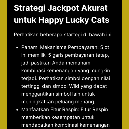
Strategi Jackpot Akurat
untuk Happy Lucky Cats
Perhatikan beberapa startegi di bawah ini:
Pahami Mekanisme Pembayaran: Slot
ini memiliki 5 garis pembayaran tetap,
jadi pastikan Anda memahami
kombinasi kemenangan yang mungkin
terjadi. Perhatikan simbol dengan nilai
tertinggi dan simbol Wild yang dapat
menggantikan simbol lain untuk
meningkatkan peluang menang.
Manfaatkan Fitur Respin: Fitur Respin
memberikan kesempatan untuk
mendapatkan kombinasi kemenangan