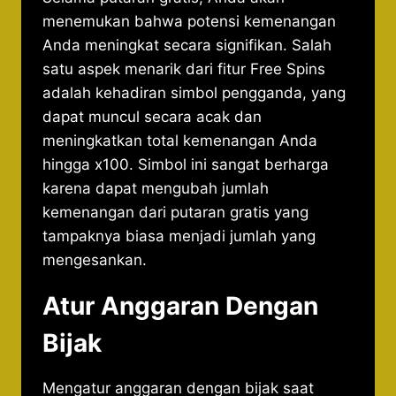
menemukan bahwa potensi kemenangan
Anda meningkat secara signifikan. Salah
satu aspek menarik dari fitur Free Spins
adalah kehadiran simbol pengganda, yang
dapat muncul secara acak dan
meningkatkan total kemenangan Anda
hingga x100. Simbol ini sangat berharga
karena dapat mengubah jumlah
kemenangan dari putaran gratis yang
tampaknya biasa menjadi jumlah yang
mengesankan.
Atur Anggaran Dengan
Bijak
Mengatur anggaran dengan bijak saat