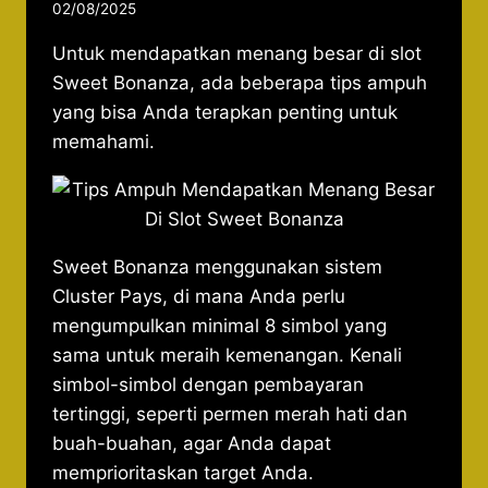
02/08/2025
Untuk mendapatkan menang besar di slot
Sweet Bonanza, ada beberapa tips ampuh
yang bisa Anda terapkan penting untuk
memahami.
Sweet Bonanza menggunakan sistem
Cluster Pays, di mana Anda perlu
mengumpulkan minimal 8 simbol yang
sama untuk meraih kemenangan. Kenali
simbol-simbol dengan pembayaran
tertinggi, seperti permen merah hati dan
buah-buahan, agar Anda dapat
memprioritaskan target Anda.