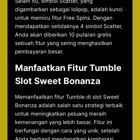
Selain itu, simbol Scatter, yang
digambarkan sebagai lolipop, adalah kunci
untuk memicu fitur Free Spins. Dengan
mendapatkan setidaknya 4 simbol Scatter,
Anda akan diberikan 10 putaran gratis
sebuah fitur yang sering menghasilkan
pembayaran besar.
Manfaatkan Fitur Tumble
Slot Sweet Bonanza
Memanfaatkan fitur Tumble di slot Sweet
Bonanza adalah salah satu strategi terbaik
untuk meningkatkan peluang meraih
kemenangan yang lebih besar. Fitur ini
berfungsi dengan cara yang unik: setelah
Anda berhasil mendapatkan kombinasi