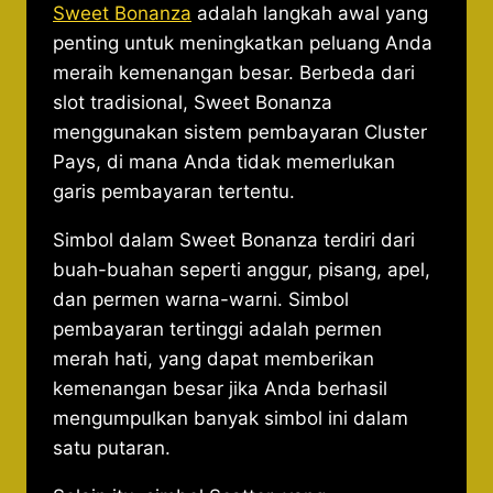
Sweet Bonanza
adalah langkah awal yang
penting untuk meningkatkan peluang Anda
meraih kemenangan besar. Berbeda dari
slot tradisional, Sweet Bonanza
menggunakan sistem pembayaran Cluster
Pays, di mana Anda tidak memerlukan
garis pembayaran tertentu.
Simbol dalam Sweet Bonanza terdiri dari
buah-buahan seperti anggur, pisang, apel,
dan permen warna-warni. Simbol
pembayaran tertinggi adalah permen
merah hati, yang dapat memberikan
kemenangan besar jika Anda berhasil
mengumpulkan banyak simbol ini dalam
satu putaran.