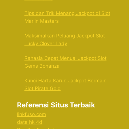
Tips dan Trik Menang Jackpot di Slot
Marlin Masters
Maksimalkan Peluang Jackpot Slot
Lucky Clover Lady
Rahasia Cepat Menuai Jackpot Slot
Gems Bonanza
Kunci Harta Karun Jackpot Bermain
Slot Pirate Gold
Referensi Situs Terbaik
linkfuso.com
data hk 4d