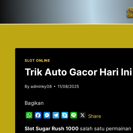
Skip
to
content
SLOT ONLINE
Trik Auto Gacor Hari In
By
adminky08
11/08/2025
Bagikan
W
F
M
T
S
L
X
Share
h
a
e
e
k
i
a
c
s
l
y
n
Slot Sugar Rush 1000
salah satu permainan 