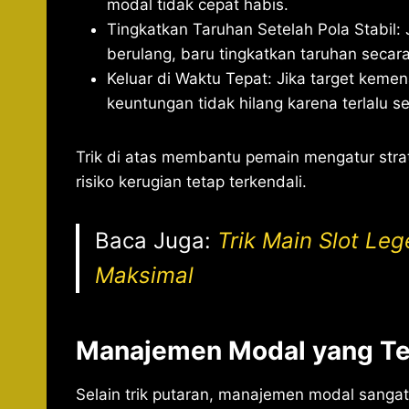
modal tidak cepat habis.
Tingkatkan Taruhan Setelah Pola Stabil
berulang, baru tingkatkan taruhan secar
Keluar di Waktu Tepat: Jika target keme
keuntungan tidak hilang karena terlalu s
Trik di atas membantu pemain mengatur stra
risiko kerugian tetap terkendali.
Baca Juga:
Trik Main Slot Le
Maksimal
Manajemen Modal yang Te
Selain trik putaran, manajemen modal sangat 