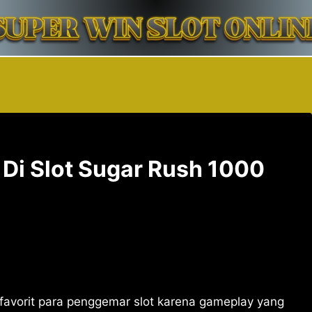
i Di Slot Sugar Rush 1000
favorit para penggemar slot karena gameplay yang