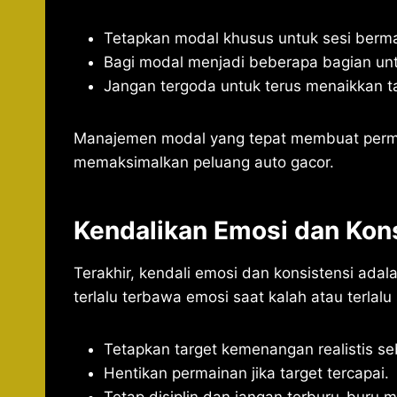
Tetapkan modal khusus untuk sesi bermain
Bagi modal menjadi beberapa bagian unt
Jangan tergoda untuk terus menaikkan t
Manajemen modal yang tepat membuat permai
memaksimalkan peluang auto gacor.
Kendalikan Emosi dan Kon
Terakhir, kendali emosi dan konsistensi ad
terlalu terbawa emosi saat kalah atau terlal
Tetapkan target kemenangan realistis s
Hentikan permainan jika target tercapai.