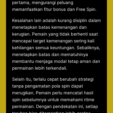
pertama, mengurangi peluang
memanfaatkan fitur bonus dan Free Spin.
Kesalahan lain adalah kurang disiplin dalam
menetapkan batas kemenangan dan
kerugian. Pemain yang tidak berhenti saat
mencapai target kemenangan sering kali
kehilangan semua keuntungan. Sebaliknya,
menetapkan batas dan mematuhinya
membantu menjaga modal tetap aman dan
permainan lebih terkendali.
Selain itu, terlalu cepat berubah strategi
tanpa pengamatan pola spin dapat
merugikan. Pemain perlu mencatat hasil
spin sebelumnya untuk memahami ritme
permainan. Dengan pendekatan ini, setiap