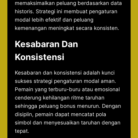
memaksimalkan peluang berdasarkan data
historis. Strategi ini membuat pengaturan
modal lebih efektif dan peluang
kemenangan meningkat secara konsisten.
Kesabaran Dan
Konsistensi
Kesabaran dan konsistensi adalah kunci
sukses strategi pengaturan modal aman.
Pemain yang terburu-buru atau emosional
cenderung kehilangan ritme taruhan
sehingga peluang bonus menurun. Dengan
disiplin, pemain dapat mencatat pola
simbol dan menyesuaikan taruhan dengan
tepat.