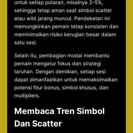
untuk setiap putaran, misalnya 2–5%,
sehingga tetap aman saat simbol scatter
atau wild jarang muncul. Pendekatan ini
memungkinkan pemain tetap konsisten dan
meminimalkan risiko kerugian besar dalam
satu sesi.
Selain itu, pembagian modal membantu
pemain mengatur fokus dan strategi
taruhan. Dengan demikian, setiap sesi
dapat dimanfaatkan untuk memaksimalkan
potensi fitur bonus, simbol khusus, dan
multipliers.
Membaca Tren Simbol
Dan Scatter