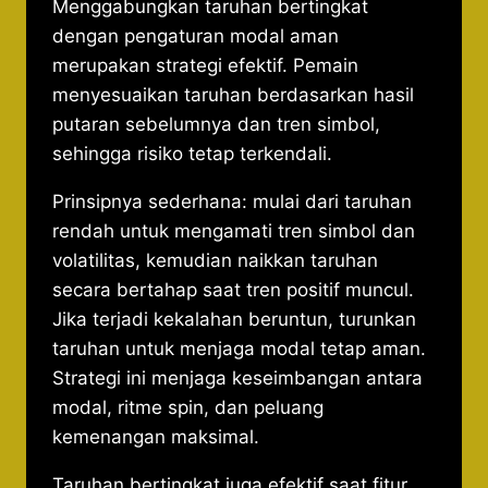
Menggabungkan taruhan bertingkat
dengan pengaturan modal aman
merupakan strategi efektif. Pemain
menyesuaikan taruhan berdasarkan hasil
putaran sebelumnya dan tren simbol,
sehingga risiko tetap terkendali.
Prinsipnya sederhana: mulai dari taruhan
rendah untuk mengamati tren simbol dan
volatilitas, kemudian naikkan taruhan
secara bertahap saat tren positif muncul.
Jika terjadi kekalahan beruntun, turunkan
taruhan untuk menjaga modal tetap aman.
Strategi ini menjaga keseimbangan antara
modal, ritme spin, dan peluang
kemenangan maksimal.
Taruhan bertingkat juga efektif saat fitur