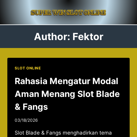
Skip
to
content
Author: Fektor
SLOT ONLINE
Rahasia Mengatur Modal
Aman Menang Slot Blade
& Fangs
03/18/2026
Slot Blade & Fangs menghadirkan tema