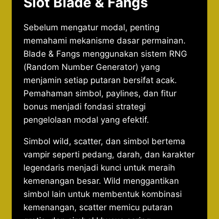
Slot Blade & Fangs
Sebelum mengatur modal, penting
memahami mekanisme dasar permainan.
Blade & Fangs menggunakan sistem RNG
(Random Number Generator) yang
menjamin setiap putaran bersifat acak.
Pemahaman simbol, paylines, dan fitur
bonus menjadi fondasi strategi
pengelolaan modal yang efektif.
Simbol wild, scatter, dan simbol bertema
vampir seperti pedang, darah, dan karakter
legendaris menjadi kunci untuk meraih
kemenangan besar. Wild menggantikan
simbol lain untuk membentuk kombinasi
kemenangan, scatter memicu putaran