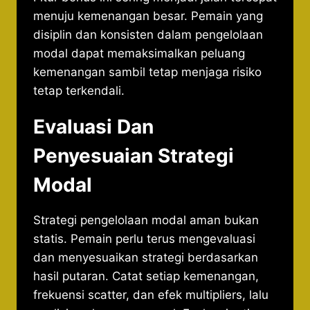
menuju kemenangan besar. Pemain yang
disiplin dan konsisten dalam pengelolaan
modal dapat memaksimalkan peluang
kemenangan sambil tetap menjaga risiko
tetap terkendali.
Evaluasi Dan
Penyesuaian Strategi
Modal
Strategi pengelolaan modal aman bukan
statis. Pemain perlu terus mengevaluasi
dan menyesuaikan strategi berdasarkan
hasil putaran. Catat setiap kemenangan,
frekuensi scatter, dan efek multipliers, lalu