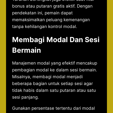
bonus atau putaran gratis aktif. Dengan
pendekatan ini, pemain dapat
memaksimalkan peluang kemenangan
tanpa kehilangan kontrol modal.
Membagi Modal Dan Sesi
Bermain
Manajemen modal yang efektif mencakup
pembagian modal ke dalam sesi bermain.
Misalnya, membagi modal menjadi
beberapa bagian untuk setiap sesi agar
tidak habis dalam satu putaran atau satu
sesi panjang.
Gunakan persentase tertentu dari modal