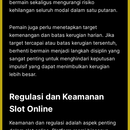
bermain sekaligus mengurangi risiko
kehilangan seluruh modal dalam satu putaran.
Pemain juga perlu menetapkan target
kemenangan dan batas kerugian harian. Jika
target tercapai atau batas kerugian tersentuh,
berhenti bermain menjadi langkah disiplin yang
sangat penting untuk menghindari keputusan
impulsif yang dapat menimbulkan kerugian
lebih besar.
Regulasi dan Keamanan
Slot Online
Keamanan dan regulasi adalah aspek penting