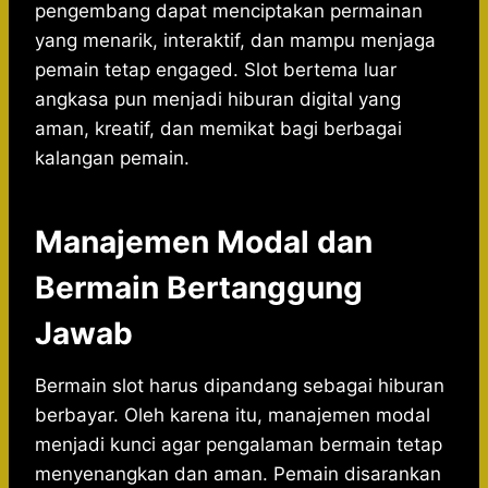
pengembang dapat menciptakan permainan
yang menarik, interaktif, dan mampu menjaga
pemain tetap engaged. Slot bertema luar
angkasa pun menjadi hiburan digital yang
aman, kreatif, dan memikat bagi berbagai
kalangan pemain.
Manajemen Modal dan
Bermain Bertanggung
Jawab
Bermain slot harus dipandang sebagai hiburan
berbayar. Oleh karena itu, manajemen modal
menjadi kunci agar pengalaman bermain tetap
menyenangkan dan aman. Pemain disarankan