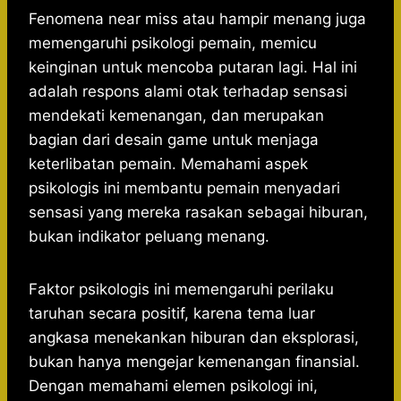
Fenomena near miss atau hampir menang juga
memengaruhi psikologi pemain, memicu
keinginan untuk mencoba putaran lagi. Hal ini
adalah respons alami otak terhadap sensasi
mendekati kemenangan, dan merupakan
bagian dari desain game untuk menjaga
keterlibatan pemain. Memahami aspek
psikologis ini membantu pemain menyadari
sensasi yang mereka rasakan sebagai hiburan,
bukan indikator peluang menang.
Faktor psikologis ini memengaruhi perilaku
taruhan secara positif, karena tema luar
angkasa menekankan hiburan dan eksplorasi,
bukan hanya mengejar kemenangan finansial.
Dengan memahami elemen psikologi ini,