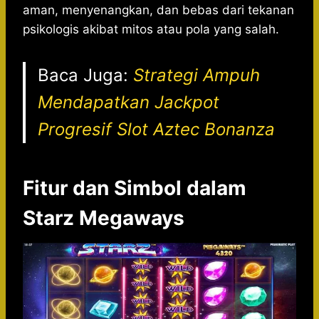
aman, menyenangkan, dan bebas dari tekanan
psikologis akibat mitos atau pola yang salah.
Baca Juga:
Strategi Ampuh
Mendapatkan Jackpot
Progresif Slot Aztec Bonanza
Fitur dan Simbol dalam
Starz Megaways