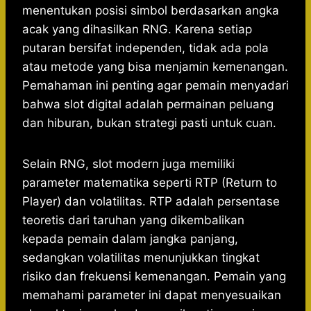
menentukan posisi simbol berdasarkan angka
acak yang dihasilkan RNG. Karena setiap
putaran bersifat independen, tidak ada pola
atau metode yang bisa menjamin kemenangan.
Pemahaman ini penting agar pemain menyadari
bahwa slot digital adalah permainan peluang
dan hiburan, bukan strategi pasti untuk cuan.
Selain RNG, slot modern juga memiliki
parameter matematika seperti RTP (Return to
Player) dan volatilitas. RTP adalah persentase
teoretis dari taruhan yang dikembalikan
kepada pemain dalam jangka panjang,
sedangkan volatilitas menunjukkan tingkat
risiko dan frekuensi kemenangan. Pemain yang
memahami parameter ini dapat menyesuaikan