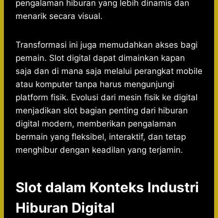
pengalaman hiburan yang lebih dinamis dan
menarik secara visual.
Transformasi ini juga memudahkan akses bagi
pemain. Slot digital dapat dimainkan kapan
saja dan di mana saja melalui perangkat mobile
atau komputer tanpa harus mengunjungi
platform fisik. Evolusi dari mesin fisik ke digital
menjadikan slot bagian penting dari hiburan
digital modern, memberikan pengalaman
bermain yang fleksibel, interaktif, dan tetap
menghibur dengan keadilan yang terjamin.
Slot dalam Konteks Industri
Hiburan Digital