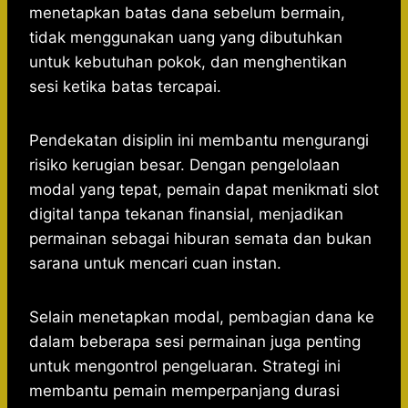
menetapkan batas dana sebelum bermain,
tidak menggunakan uang yang dibutuhkan
untuk kebutuhan pokok, dan menghentikan
sesi ketika batas tercapai.
Pendekatan disiplin ini membantu mengurangi
risiko kerugian besar. Dengan pengelolaan
modal yang tepat, pemain dapat menikmati slot
digital tanpa tekanan finansial, menjadikan
permainan sebagai hiburan semata dan bukan
sarana untuk mencari cuan instan.
Selain menetapkan modal, pembagian dana ke
dalam beberapa sesi permainan juga penting
untuk mengontrol pengeluaran. Strategi ini
membantu pemain memperpanjang durasi