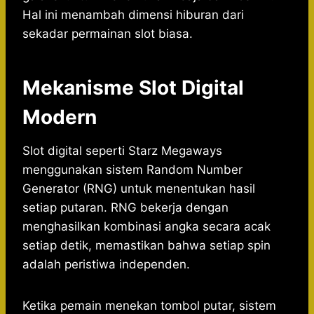
Hal ini menambah dimensi hiburan dari
sekadar permainan slot biasa.
Mekanisme Slot Digital
Modern
Slot digital seperti Starz Megaways
menggunakan sistem Random Number
Generator (RNG) untuk menentukan hasil
setiap putaran. RNG bekerja dengan
menghasilkan kombinasi angka secara acak
setiap detik, memastikan bahwa setiap spin
adalah peristiwa independen.
Ketika pemain menekan tombol putar, sistem