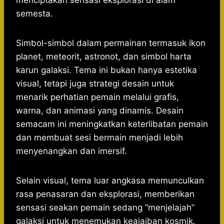
menciptakan sensasi eksplorasi di alam
semesta.
Simbol-simbol dalam permainan termasuk ikon
planet, meteorit, astronot, dan simbol harta
karun galaksi. Tema ini bukan hanya estetika
visual, tetapi juga strategi desain untuk
menarik perhatian pemain melalui grafis,
warna, dan animasi yang dinamis. Desain
semacam ini meningkatkan keterlibatan pemain
dan membuat sesi bermain menjadi lebih
menyenangkan dan imersif.
Selain visual, tema luar angkasa memunculkan
rasa penasaran dan eksplorasi, memberikan
sensasi seakan pemain sedang “menjelajah”
galaksi untuk menemukan keajaiban kosmik.