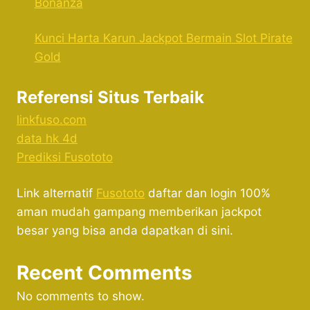
Bonanza
Kunci Harta Karun Jackpot Bermain Slot Pirate
Gold
Referensi Situs Terbaik
linkfuso.com
data hk 4d
Prediksi Fusototo
Link alternatif
Fusototo
daftar dan login 100%
aman mudah gampang memberikan jackpot
besar yang bisa anda dapatkan di sini.
Recent Comments
No comments to show.