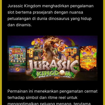
h
a
e
e
k
i
a
c
s
l
y
n
Jurassic Kingdom menghadirkan pengalaman
t
e
s
e
p
e
slot bertema prasejarah dengan nuansa
s
b
e
g
e
petualangan di dunia dinosaurus yang hidup
A
o
n
r
dan dinamis.
p
o
g
a
p
k
e
m
r
Permainan ini menekankan pengamatan cermat
terhadap simbol dan ritme reel untuk
mengoptimalkan peluang menang, terutama