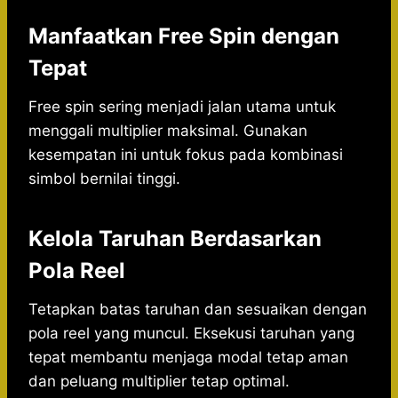
Manfaatkan Free Spin dengan
Tepat
Free spin sering menjadi jalan utama untuk
menggali multiplier maksimal. Gunakan
kesempatan ini untuk fokus pada kombinasi
simbol bernilai tinggi.
Kelola Taruhan Berdasarkan
Pola Reel
Tetapkan batas taruhan dan sesuaikan dengan
pola reel yang muncul. Eksekusi taruhan yang
tepat membantu menjaga modal tetap aman
dan peluang multiplier tetap optimal.