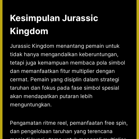
Kesimpulan Jurassic
Kingdom
Jurassic Kingdom menantang pemain untuk
tidak hanya mengandalkan keberuntungan,
tetapi juga kemampuan membaca pola simbol
dan memanfaatkan fitur multiplier dengan
cermat. Pemain yang disiplin dalam strategi
taruhan dan fokus pada fase simbol spesial
akan mendapatkan putaran lebih
menguntungkan.
Pengamatan ritme reel, pemanfaatan free spin,
dan pengelolaan taruhan yang terencana