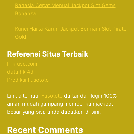
Rahasia Cepat Menuai Jackpot Slot Gems
Bonanza
Kunci Harta Karun Jackpot Bermain Slot Pirate
Gold
Referensi Situs Terbaik
linkfuso.com
data hk 4d
Prediksi Fusototo
Link alternatif
Fusototo
daftar dan login 100%
aman mudah gampang memberikan jackpot
besar yang bisa anda dapatkan di sini.
Recent Comments