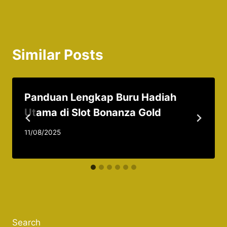
Similar Posts
Panduan Lengkap Buru Hadiah
Utama di Slot Bonanza Gold
11/08/2025
Search