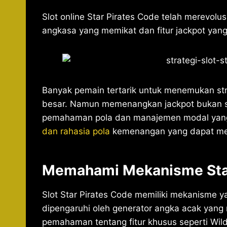
h
a
e
e
k
i
a
c
s
l
y
n
Slot online Star Pirates Code telah merevol
t
e
s
e
p
e
angkasa yang memikat dan fitur jackpot yan
s
b
e
g
e
A
o
n
r
p
o
g
a
p
k
e
m
r
Banyak pemain tertarik untuk menemukan str
besar. Namun memenangkan jackpot bukan se
pemahaman pola dan manajemen modal yang 
dan rahasia pola
kemenangan yang dapat meni
Memahami Mekanisme Star
Slot Star Pirates Code memiliki mekanisme ya
dipengaruhi oleh generator angka acak yang
pemahaman tentang fitur khusus seperti Wil