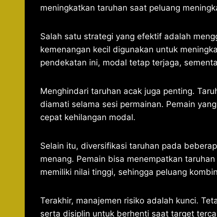
meningkatkan taruhan saat peluang meningk
Salah satu strategi yang efektif adalah mengg
kemenangan kecil digunakan untuk meningkat
pendekatan ini, modal tetap terjaga, sementa
Menghindari taruhan acak juga penting. Tar
diamati selama sesi permainan. Pemain yang
cepat kehilangan modal.
Selain itu, diversifikasi taruhan pada beber
menang. Pemain bisa menempatkan taruhan p
memiliki nilai tinggi, sehingga peluang kombin
Terakhir, manajemen risiko adalah kunci. T
serta disiplin untuk berhenti saat target ter