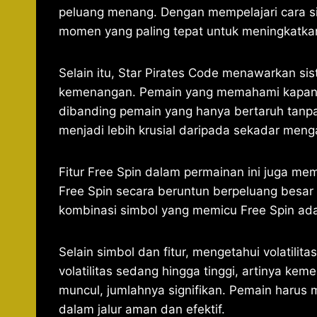
peluang menang. Dengan mempelajari cara sim
momen yang paling tepat untuk meningkatka
Selain itu, Star Pirates Code menawarkan si
kemenangan. Pemain yang memahami kapan mu
dibanding pemain yang hanya bertaruh tanpa
menjadi lebih krusial daripada sekadar men
Fitur Free Spin dalam permainan ini juga me
Free Spin secara beruntun berpeluang besar
kombinasi simbol yang memicu Free Spin ada
Selain simbol dan fitur, mengetahui volatilitas
volatilitas sedang hingga tinggi, artinya keme
muncul, jumlahnya signifikan. Pemain harus
dalam jalur aman dan efektif.