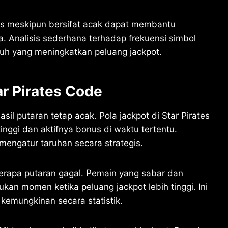
is meskipun bersifat acak dapat membantu
. Analisis sederhana terhadap frekuensi simbol
uh yang meningkatkan peluang jackpot.
r Pirates Code
asil putaran tetap acak. Pola jackpot di Star Pirates
tinggi dan aktifnya bonus di waktu tertentu.
engatur taruhan secara strategis.
erapa putaran gagal. Pemain yang sabar dan
n momen ketika peluang jackpot lebih tinggi. Ini
kemungkinan secara statistik.