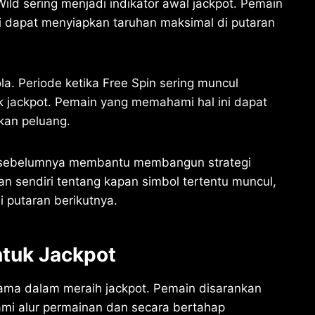
Wild sering menjadi indikator awal jackpot. Pemain
ini dapat menyiapkan taruhan maksimal di putaran
la. Periode ketika Free Spin sering muncul
k jackpot. Pemain yang memahami hal ini dapat
an peluang.
si sebelumnya membantu membangun strategi
an sendiri tentang kapan simbol tertentu muncul,
 putaran berikutnya.
ntuk Jackpot
tama dalam meraih jackpot. Pemain disarankan
mi alur permainan dan secara bertahap