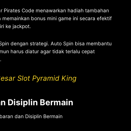
Star Pirates Code menawarkan hadiah tambahan
 memainkan bonus mini game ini secara efektif
 ke jackpot.
 Spin dengan strategi. Auto Spin bisa membantu
n harus diatur agar tidak terlalu cepat
.
esar Slot Pyramid King
 Disiplin Bermain