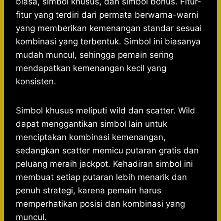
biasa, simbol khusus, dan simbol bonus. Fitur-
fitur yang terdiri dari permata berwarna-warni
yang memberikan kemenangan standar sesuai
kombinasi yang terbentuk. Simbol ini biasanya
mudah muncul, sehingga pemain sering
mendapatkan kemenangan kecil yang
konsisten.
Simbol khusus meliputi wild dan scatter. Wild
dapat menggantikan simbol lain untuk
menciptakan kombinasi kemenangan,
sedangkan scatter memicu putaran gratis dan
peluang meraih jackpot. Kehadiran simbol ini
membuat setiap putaran lebih menarik dan
penuh strategi, karena pemain harus
memperhatikan posisi dan kombinasi yang
muncul.