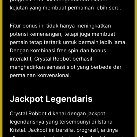
kejutan yang membuat permainan lebih seru.
Fitur bonus ini tidak hanya meningkatkan
potensi kemenangan, tetapi juga membuat
pemain tetap tertarik untuk bermain lebih lama.
Dengan kombinasi free spin dan bonus
interaktif, Crystal Robbot berhasil
menghadirkan sensasi slot yang berbeda dari
permainan konvensional.
Jackpot Legendaris
Crystal Robbot dikenal dengan jackpot
legendarisnya yang tersembunyi di Istana
Kristal. Jackpot ini bersifat progresif, artinya