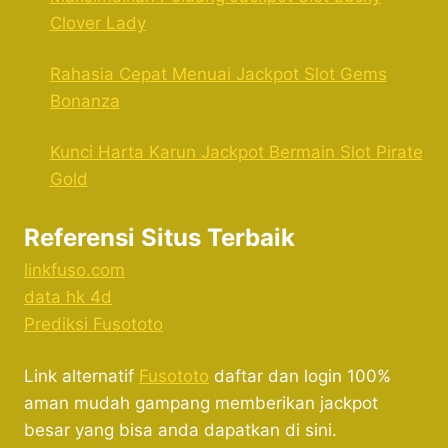
Clover Lady
Rahasia Cepat Menuai Jackpot Slot Gems
Bonanza
Kunci Harta Karun Jackpot Bermain Slot Pirate
Gold
Referensi Situs Terbaik
linkfuso.com
data hk 4d
Prediksi Fusototo
Link alternatif
Fusototo
daftar dan login 100%
aman mudah gampang memberikan jackpot
besar yang bisa anda dapatkan di sini.