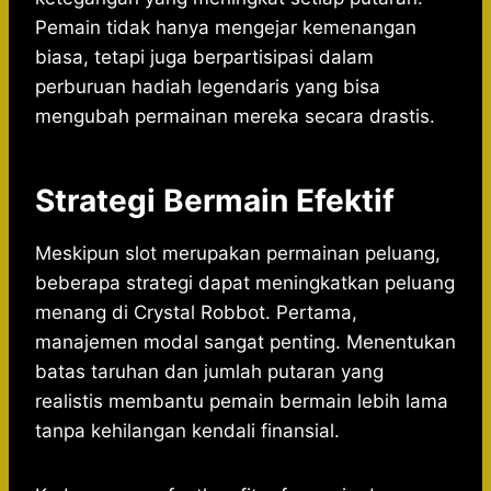
Pemain tidak hanya mengejar kemenangan
biasa, tetapi juga berpartisipasi dalam
perburuan hadiah legendaris yang bisa
mengubah permainan mereka secara drastis.
Strategi Bermain Efektif
Meskipun slot merupakan permainan peluang,
beberapa strategi dapat meningkatkan peluang
menang di Crystal Robbot. Pertama,
manajemen modal sangat penting. Menentukan
batas taruhan dan jumlah putaran yang
realistis membantu pemain bermain lebih lama
tanpa kehilangan kendali finansial.