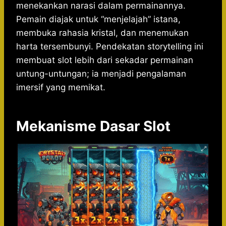
menekankan narasi dalam permainannya.
Pemain diajak untuk “menjelajah” istana,
membuka rahasia kristal, dan menemukan
harta tersembunyi. Pendekatan storytelling ini
membuat slot lebih dari sekadar permainan
untung-untungan; ia menjadi pengalaman
imersif yang memikat.
Mekanisme Dasar Slot