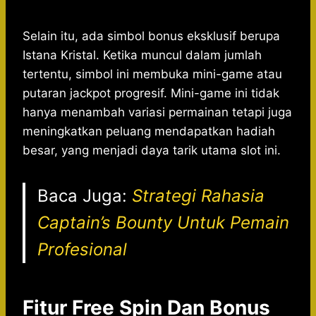
Selain itu, ada simbol bonus eksklusif berupa
Istana Kristal. Ketika muncul dalam jumlah
tertentu, simbol ini membuka mini-game atau
putaran jackpot progresif. Mini-game ini tidak
hanya menambah variasi permainan tetapi juga
meningkatkan peluang mendapatkan hadiah
besar, yang menjadi daya tarik utama slot ini.
Baca Juga:
Strategi Rahasia
Captain’s Bounty Untuk Pemain
Profesional
Fitur Free Spin Dan Bonus