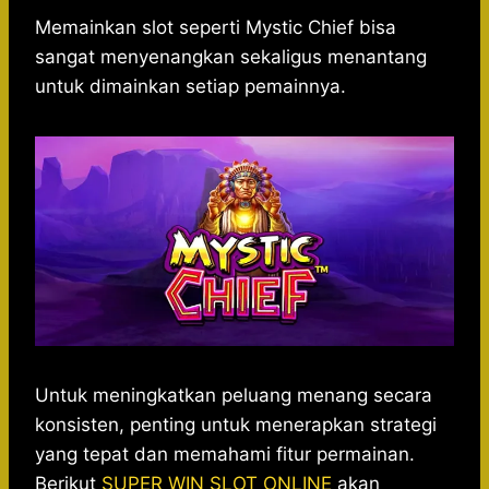
h
a
e
e
k
i
a
c
s
l
y
n
Memainkan slot seperti Mystic Chief bisa
t
e
s
e
p
e
sangat menyenangkan sekaligus menantang
s
b
e
g
e
untuk dimainkan setiap pemainnya.
A
o
n
r
p
o
g
a
p
k
e
m
r
Untuk meningkatkan peluang menang secara
konsisten, penting untuk menerapkan strategi
yang tepat dan memahami fitur permainan.
Berikut
SUPER WIN SLOT ONLINE
akan