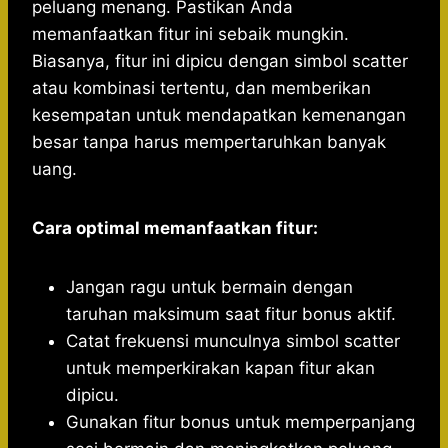
peluang menang. Pastikan Anda
memanfaatkan fitur ini sebaik mungkin.
Biasanya, fitur ini dipicu dengan simbol scatter
atau kombinasi tertentu, dan memberikan
kesempatan untuk mendapatkan kemenangan
besar tanpa harus mempertaruhkan banyak
uang.
Cara optimal memanfaatkan fitur:
Jangan ragu untuk bermain dengan
taruhan maksimum saat fitur bonus aktif.
Catat frekuensi munculnya simbol scatter
untuk memperkirakan kapan fitur akan
dipicu.
Gunakan fitur bonus untuk memperpanjang