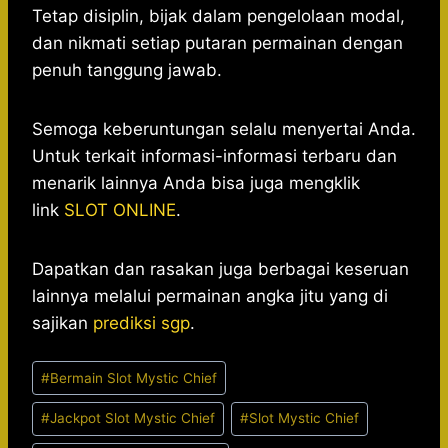
Tetap disiplin, bijak dalam pengelolaan modal,
dan nikmati setiap putaran permainan dengan
penuh tanggung jawab.
Semoga keberuntungan selalu menyertai Anda.
Untuk terkait informasi-informasi terbaru dan
menarik lainnya Anda bisa juga mengklik
link
SLOT ONLINE
.
Dapatkan dan rasakan juga berbagai keseruan
lainnya melalui permainan angka jitu yang di
sajikan
prediksi sgp
.
Post
#
Bermain Slot Mystic Chief
Tags:
#
Jackpot Slot Mystic Chief
#
Slot Mystic Chief