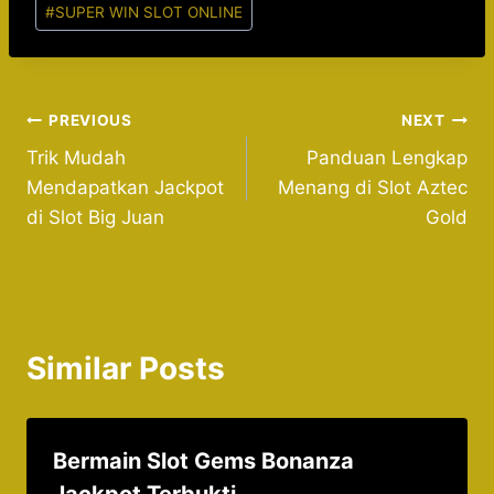
#
SUPER WIN SLOT ONLINE
Post
PREVIOUS
NEXT
Trik Mudah
Panduan Lengkap
navigation
Mendapatkan Jackpot
Menang di Slot Aztec
di Slot Big Juan
Gold
Similar Posts
Bermain Slot Gems Bonanza