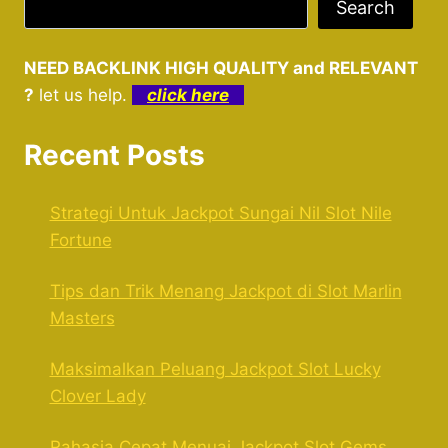
Search
NEED BACKLINK HIGH QUALITY and RELEVANT
?
let us help.
click here
Recent Posts
Strategi Untuk Jackpot Sungai Nil Slot Nile
Fortune
Tips dan Trik Menang Jackpot di Slot Marlin
Masters
Maksimalkan Peluang Jackpot Slot Lucky
Clover Lady
Rahasia Cepat Menuai Jackpot Slot Gems