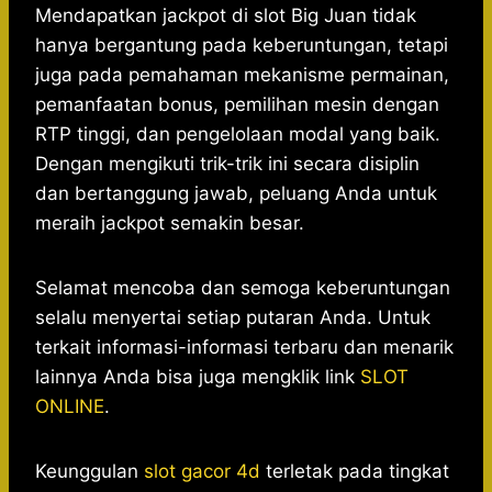
Mendapatkan jackpot di slot Big Juan tidak
hanya bergantung pada keberuntungan, tetapi
juga pada pemahaman mekanisme permainan,
pemanfaatan bonus, pemilihan mesin dengan
RTP tinggi, dan pengelolaan modal yang baik.
Dengan mengikuti trik-trik ini secara disiplin
dan bertanggung jawab, peluang Anda untuk
meraih jackpot semakin besar.
Selamat mencoba dan semoga keberuntungan
selalu menyertai setiap putaran Anda. Untuk
terkait informasi-informasi terbaru dan menarik
lainnya Anda bisa juga mengklik link
SLOT
ONLINE
.
Keunggulan
slot gacor 4d
terletak pada tingkat