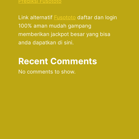
Prediksi Fusototo
Link alternatif
Fusototo
daftar dan login
100% aman mudah gampang
memberikan jackpot besar yang bisa
anda dapatkan di sini.
Recent Comments
No comments to show.