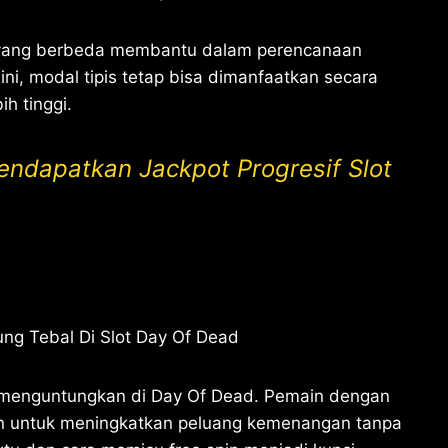
s yang berbeda membantu dalam perencanaan
ni, modal tipis tetap bisa dimanfaatkan secara
h tinggi.
ndapatkan Jackpot Progresif Slot
ng menguntungkan di Day Of Dead. Pemain dengan
in untuk meningkatkan peluang kemenangan tanpa