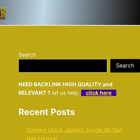
Search
Search
NEED BACKLINK HIGH QUALITY and
RELEVANT ?
let us help.
click here
Recent Posts
Strategi Untuk Jackpot Sungai Nil Slot
Nile Fortune