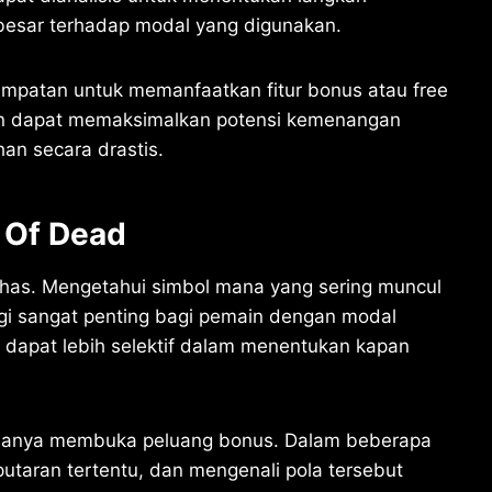
h besar terhadap modal yang digunakan.
mpatan untuk memanfaatkan fitur bonus atau free
in dapat memaksimalkan potensi kemenangan
an secara drastis.
 Of Dead
 khas. Mengetahui simbol mana yang sering muncul
ggi sangat penting bagi pemain dengan modal
 dapat lebih selektif dalam menentukan kapan
iasanya membuka peluang bonus. Dalam beberapa
 putaran tertentu, dan mengenali pola tersebut