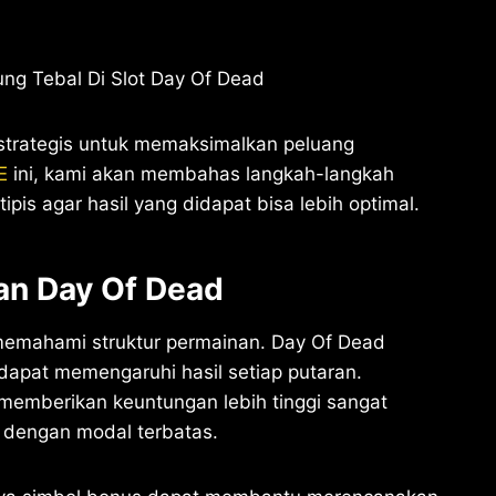
 strategis untuk memaksimalkan peluang
E
ini, kami akan membahas langkah-langkah
ipis agar hasil yang didapat bisa lebih optimal.
n Day Of Dead
emahami struktur permainan. Day Of Dead
 dapat memengaruhi hasil setiap putaran.
 memberikan keuntungan lebih tinggi sangat
 dengan modal terbatas.