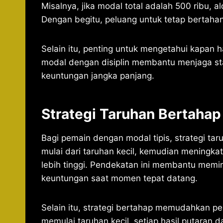
Misalnya, jika modal total adalah 500 ribu, 
Dengan begitu, peluang untuk tetap bertahan
Selain itu, penting untuk mengetahui kapan 
modal dengan disiplin membantu menjaga s
keuntungan jangka panjang.
Strategi Taruhan Bertahap
Bagi pemain dengan modal tipis, strategi tar
mulai dari taruhan kecil, kemudian meningkat
lebih tinggi. Pendekatan ini membantu memi
keuntungan saat momen tepat datang.
Selain itu, strategi bertahap memudahkan 
memulai taruhan kecil, setiap hasil putaran 