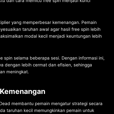
u dan cara memicu free spin menjadi kunci
 multiplier yang memperbesar kemenangan. Pemain
uaikan taruhan awal agar hasil free spin lebih
emaksimalkan modal kecil menjadi keuntungan lebih
e spin selama beberapa sesi. Dengan informasi ini,
a dengan lebih cermat dan efisien, sehingga
gan meningkat.
i Kemenangan
Dead membantu pemain mengatur strategi secara
pada taruhan kecil memungkinkan pemain untuk