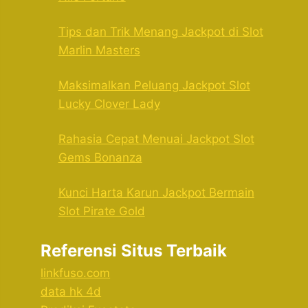
Tips dan Trik Menang Jackpot di Slot
Marlin Masters
Maksimalkan Peluang Jackpot Slot
Lucky Clover Lady
Rahasia Cepat Menuai Jackpot Slot
Gems Bonanza
Kunci Harta Karun Jackpot Bermain
Slot Pirate Gold
Referensi Situs Terbaik
linkfuso.com
data hk 4d