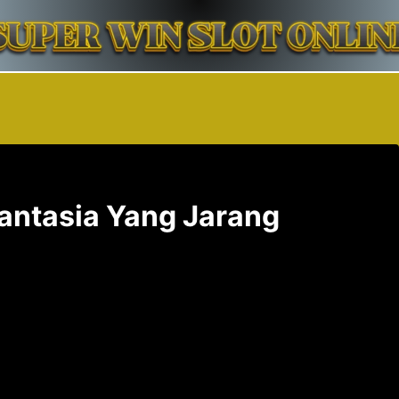
antasia Yang Jarang