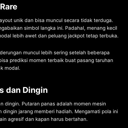
 Rare
ayout unik dan bisa muncul secara tidak terduga.
gabaikan simbol langka ini. Padahal, menang kecil
 modal lebih awet dan peluang jackpot tetap terbuka.
nderungan muncul lebih sering setelah beberapa
bisa prediksi momen terbaik buat pasang taruhan
ak modal.
s dan Dingin
an dingin. Putaran panas adalah momen mesin
 dingin jarang memberi hadiah. Mengamati pola ini
in agresif dan kapan harus bertahan.