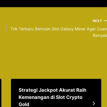
NEXT
Trik Terbaru Bermain Slot Galaxy Miner Agar Cuan
Banyak
Strategi Jackpot Akurat Raih
Kemenangan di Slot Crypto
Gold