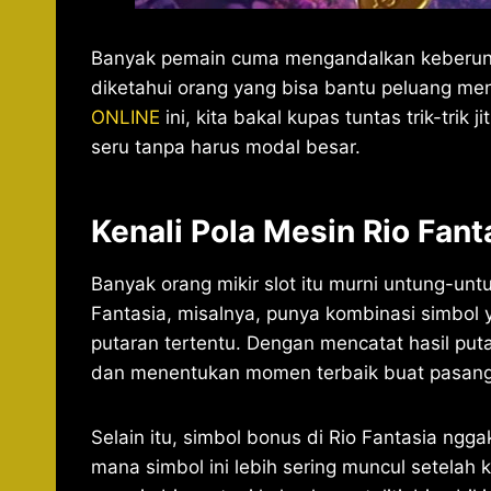
Banyak pemain cuma mengandalkan keberuntu
diketahui orang yang bisa bantu peluang men
ONLINE
ini, kita bakal kupas tuntas trik-trik 
seru tanpa harus modal besar.
Kenali Pola Mesin Rio Fant
Banyak orang mikir slot itu murni untung-untu
Fantasia, misalnya, punya kombinasi simbol
putaran tertentu. Dengan mencatat hasil pu
dan menentukan momen terbaik buat pasang
Selain itu, simbol bonus di Rio Fantasia n
mana simbol ini lebih sering muncul setelah k