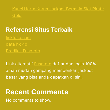
Kunci Harta Karun Jackpot Bermain Slot Pirate
Gold
Referensi Situs Terbaik
linkfuso.com
data hk 4d
Prediksi Fusototo
Link alternatif
Fusototo
daftar dan login 100%
aman mudah gampang memberikan jackpot
besar yang bisa anda dapatkan di sini.
Recent Comments
No comments to show.