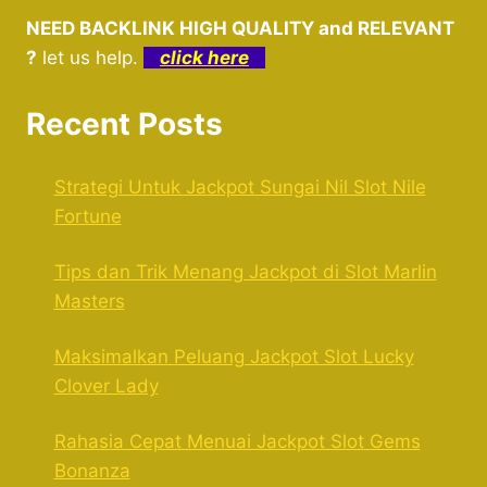
NEED BACKLINK HIGH QUALITY and RELEVANT
?
let us help.
click here
Recent Posts
Strategi Untuk Jackpot Sungai Nil Slot Nile
Fortune
Tips dan Trik Menang Jackpot di Slot Marlin
Masters
Maksimalkan Peluang Jackpot Slot Lucky
Clover Lady
Rahasia Cepat Menuai Jackpot Slot Gems
Bonanza