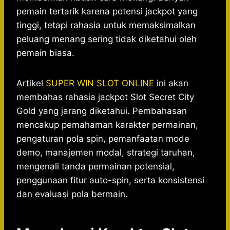
pemain tertarik karena potensi jackpot yang
tinggi, tetapi rahasia untuk memaksimalkan
peluang menang sering tidak diketahui oleh
pemain biasa.
Artikel
SUPER WIN SLOT ONLINE
ini akan
membahas rahasia jackpot Slot Secret City
Gold yang jarang diketahui. Pembahasan
mencakup pemahaman karakter permainan,
pengaturan pola spin, pemanfaatan mode
demo, manajemen modal, strategi taruhan,
mengenali tanda permainan potensial,
penggunaan fitur auto-spin, serta konsistensi
dan evaluasi pola bermain.