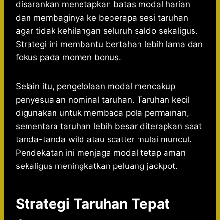
disarankan menetapkan batas modal harian
dan membaginya ke beberapa sesi taruhan
agar tidak kehilangan seluruh saldo sekaligus.
Strategi ini membantu bertahan lebih lama dan
fokus pada momen bonus.
Selain itu, pengelolaan modal mencakup
penyesuaian nominal taruhan. Taruhan kecil
digunakan untuk membaca pola permainan,
sementara taruhan lebih besar diterapkan saat
tanda-tanda wild atau scatter mulai muncul.
Pendekatan ini menjaga modal tetap aman
sekaligus meningkatkan peluang jackpot.
Strategi Taruhan Tepat