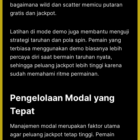
bagaimana wild dan scatter memicu putaran
gratis dan jackpot.
Latihan di mode demo juga membantu menguji
strategi taruhan dan pola spin. Pemain yang
terbiasa menggunakan demo biasanya lebih
percaya diri saat bermain taruhan nyata,
sehingga peluang jackpot lebih tinggi karena
sudah memahami ritme permainan.
Pengelolaan Modal yang
Tepat
Manajemen modal merupakan faktor utama
agar peluang jackpot tetap tinggi. Pemain