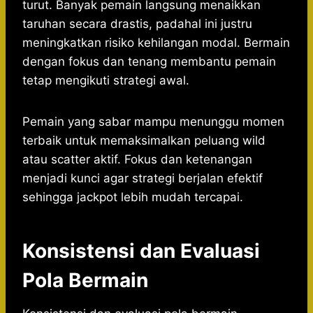
turut. Banyak pemain langsung menaikkan
taruhan secara drastis, padahal ini justru
meningkatkan risiko kehilangan modal. Bermain
dengan fokus dan tenang membantu pemain
tetap mengikuti strategi awal.
Pemain yang sabar mampu menunggu momen
terbaik untuk memaksimalkan peluang wild
atau scatter aktif. Fokus dan ketenangan
menjadi kunci agar strategi berjalan efektif
sehingga jackpot lebih mudah tercapai.
Konsistensi dan Evaluasi
Pola Bermain