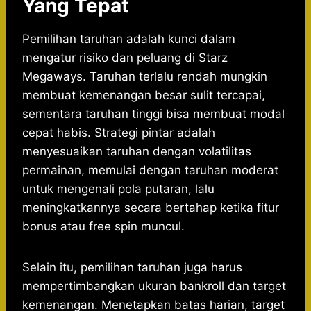
Yang Tepat
Pemilihan taruhan adalah kunci dalam
mengatur risiko dan peluang di Starz
Megaways. Taruhan terlalu rendah mungkin
membuat kemenangan besar sulit tercapai,
sementara taruhan tinggi bisa membuat modal
cepat habis. Strategi pintar adalah
menyesuaikan taruhan dengan volatilitas
permainan, memulai dengan taruhan moderat
untuk mengenali pola putaran, lalu
meningkatkannya secara bertahap ketika fitur
bonus atau free spin muncul.
Selain itu, pemilihan taruhan juga harus
mempertimbangkan ukuran bankroll dan target
kemenangan. Menetapkan batas harian, target