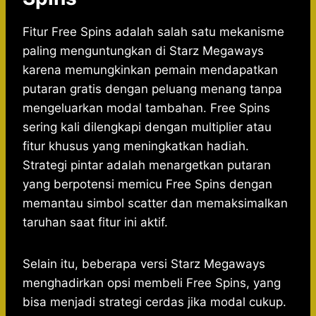
Fitur Free Spins adalah salah satu mekanisme
paling menguntungkan di Starz Megaways
karena memungkinkan pemain mendapatkan
putaran gratis dengan peluang menang tanpa
mengeluarkan modal tambahan. Free Spins
sering kali dilengkapi dengan multiplier atau
fitur khusus yang meningkatkan hadiah.
Strategi pintar adalah menargetkan putaran
yang berpotensi memicu Free Spins dengan
memantau simbol scatter dan memaksimalkan
taruhan saat fitur ini aktif.
Selain itu, beberapa versi Starz Megaways
menghadirkan opsi membeli Free Spins, yang
bisa menjadi strategi cerdas jika modal cukup.