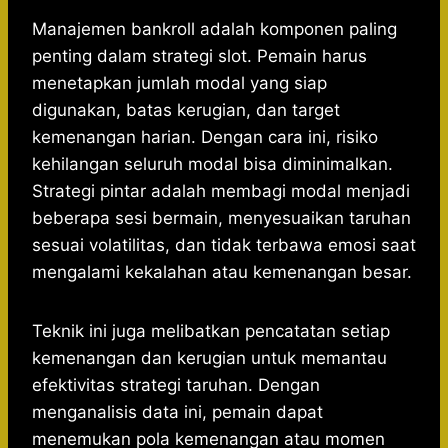
Manajemen bankroll adalah komponen paling
penting dalam strategi slot. Pemain harus
menetapkan jumlah modal yang siap
digunakan, batas kerugian, dan target
kemenangan harian. Dengan cara ini, risiko
kehilangan seluruh modal bisa diminimalkan.
Strategi pintar adalah membagi modal menjadi
beberapa sesi bermain, menyesuaikan taruhan
sesuai volatilitas, dan tidak terbawa emosi saat
mengalami kekalahan atau kemenangan besar.
Teknik ini juga melibatkan pencatatan setiap
kemenangan dan kerugian untuk memantau
efektivitas strategi taruhan. Dengan
menganalisis data ini, pemain dapat
menemukan pola kemenangan atau momen