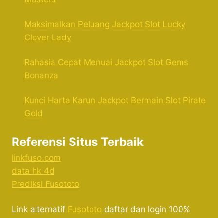
Maksimalkan Peluang Jackpot Slot Lucky
Clover Lady
Rahasia Cepat Menuai Jackpot Slot Gems
Bonanza
Kunci Harta Karun Jackpot Bermain Slot Pirate
Gold
Referensi Situs Terbaik
linkfuso.com
data hk 4d
Prediksi Fusototo
Link alternatif
Fusototo
daftar dan login 100%