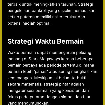
terbaik untuk meningkatkan taruhan. Strategi
pengelolaan bankroll yang disiplin memastikan
setiap putaran memiliki risiko terukur dan
potensi hadiah optimal.
Strategi Waktu Bermain
Waktu bermain dapat memengaruhi peluang
menang di Starz Megaways karena beberapa
pemain percaya ada periode tertentu di mana
putaran lebih “panas” atau sering menghasilkan
kemenangan. Meskipun ini belum terbukti
secara matematis, strategi pintar adalah
mengatur sesi bermain yang konsisten dan
fokus pada putaran dengan simbol dan fitur
yang menguntungkan.