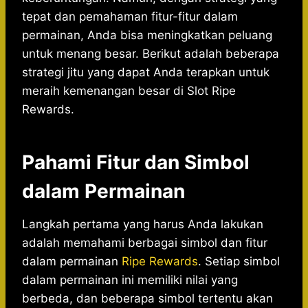
tepat dan pemahaman fitur-fitur dalam
permainan, Anda bisa meningkatkan peluang
untuk menang besar. Berikut adalah beberapa
strategi jitu yang dapat Anda terapkan untuk
meraih kemenangan besar di Slot Ripe
Rewards.
Pahami Fitur dan Simbol
dalam Permainan
Langkah pertama yang harus Anda lakukan
adalah memahami berbagai simbol dan fitur
dalam permainan
Ripe Rewards
. Setiap simbol
dalam permainan ini memiliki nilai yang
berbeda, dan beberapa simbol tertentu akan