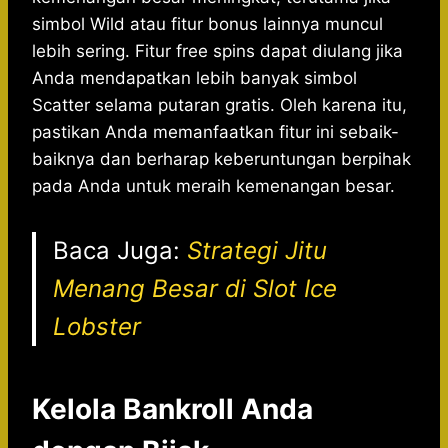
simbol Wild atau fitur bonus lainnya muncul
lebih sering. Fitur free spins dapat diulang jika
Anda mendapatkan lebih banyak simbol
Scatter selama putaran gratis. Oleh karena itu,
pastikan Anda memanfaatkan fitur ini sebaik-
baiknya dan berharap keberuntungan berpihak
pada Anda untuk meraih kemenangan besar.
Baca Juga:
Strategi Jitu
Menang Besar di Slot Ice
Lobster
Kelola Bankroll Anda