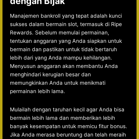
dengan Bijak
Manajemen bankroll yang tepat adalah kunci
sukses dalam bermain slot, termasuk di Ripe
Rewards. Sebelum memulai permainan,
tentukan anggaran yang Anda siapkan untuk
bermain dan pastikan untuk tidak bertaruh
lebih dari yang Anda mampu kehilangan.
Menyusun anggaran akan membantu Anda
menghindari kerugian besar dan
memungkinkan Anda untuk menikmati
permainan lebih lama.
Mulailah dengan taruhan kecil agar Anda bisa
bermain lebih lama dan memberikan lebih
banyak kesempatan untuk memicu fitur bonus.
Jika Anda merasa beruntung dan telah meraih