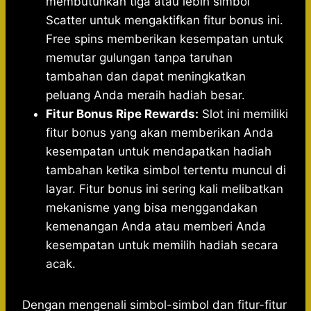
membutuhkan tiga atau lebih simbol
Scatter untuk mengaktifkan fitur bonus ini.
Free spins memberikan kesempatan untuk
memutar gulungan tanpa taruhan
tambahan dan dapat meningkatkan
peluang Anda meraih hadiah besar.
Fitur Bonus Ripe Rewards:
Slot ini memiliki
fitur bonus yang akan memberikan Anda
kesempatan untuk mendapatkan hadiah
tambahan ketika simbol tertentu muncul di
layar. Fitur bonus ini sering kali melibatkan
mekanisme yang bisa menggandakan
kemenangan Anda atau memberi Anda
kesempatan untuk memilih hadiah secara
acak.
Dengan mengenali simbol-simbol dan fitur-fitur