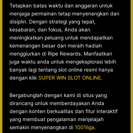
Tetapkan batas waktu dan anggaran untuk
menjaga permainan tetap menyenangkan dan
disiplin. Dengan strategi yang tepat,
kesabaran, dan fokus, Anda akan
meningkatkan peluang untuk mendapatkan
kemenangan besar dan meraih hadiah
menggiurkan di Ripe Rewards. Manfaatkan
juga waktu anda untuk mengeksplorasi lebih
banyak lagi tentang slot online resmi hanya
dengan klik
SUPER WIN SLOT ONLINE
.
Bergabunglah dengan kami di situs yang
dirancang untuk memberdayakan Anda
dengan konten berkualitas dan fitur interaktif
yang membuat pengalaman menjelajah
semakin menyenangkan di
1001liga
.