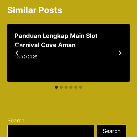
Similar Posts
Panduan Lengkap Main Slot
Carnival Cove Aman
12/02/2025
Search
Search