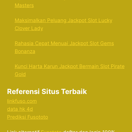
Masters
Maksimalkan Peluang Jackpot Slot Lucky
Clover Lady
Rahasia Cepat Menuai Jackpot Slot Gems
Bonanza
Kunci Harta Karun Jackpot Bermain Slot Pirate
Gold
Referensi Situs Terbaik
linkfuso.com
data hk 4d
Prediksi Fusototo