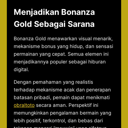
Menjadikan Bonanza
Gold Sebagai Sarana
Bonanza Gold menawarkan visual menarik,
mekanisme bonus yang hidup, dan sensasi
permainan yang cepat. Semua elemen ini
menjadikannya populer sebagai hiburan
digital.
Dengan pemahaman yang realistis
terhadap mekanisme acak dan penerapan
batasan pribadi, pemain dapat menikmati
obraltoto
secara aman. Perspektif ini
memungkinkan pengalaman bermain yang
lebih positif, terkontrol, dan bebas dari