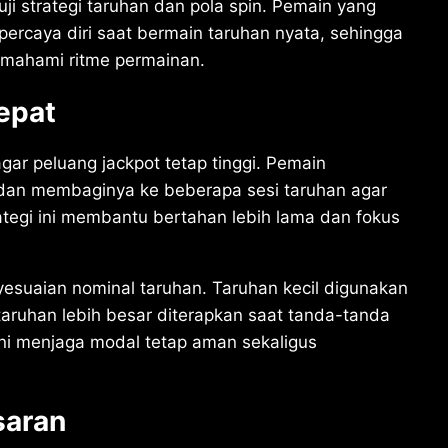
 strategi taruhan dan pola spin. Pemain yang
ercaya diri saat bermain taruhan nyata, sehingga
memahami ritme permainan.
epat
r peluang jackpot tetap tinggi. Pemain
dan membaginya ke beberapa sesi taruhan agar
rategi ini membantu bertahan lebih lama dan fokus
yesuaian nominal taruhan. Taruhan kecil digunakan
ruhan lebih besar diterapkan saat tanda-tanda
ini menjaga modal tetap aman sekaligus
saran