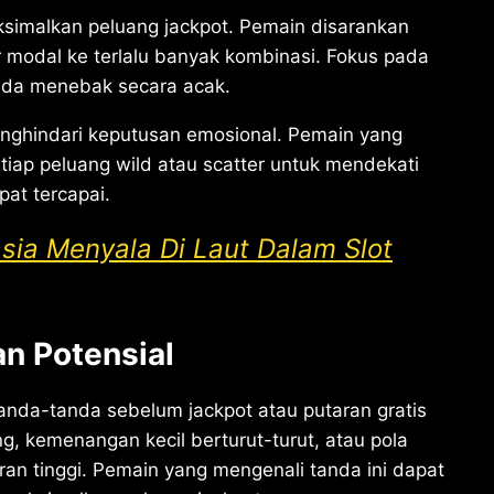
ksimalkan peluang jackpot. Pemain disarankan
 modal ke terlalu banyak kombinasi. Fokus pada
ipada menebak secara acak.
nghindari keputusan emosional. Pemain yang
iap peluang wild atau scatter untuk mendekati
at tercapai.
sia Menyala Di Laut Dalam Slot
n Potensial
anda-tanda sebelum jackpot atau putaran gratis
ng, kemenangan kecil berturut-turut, atau pola
an tinggi. Pemain yang mengenali tanda ini dapat