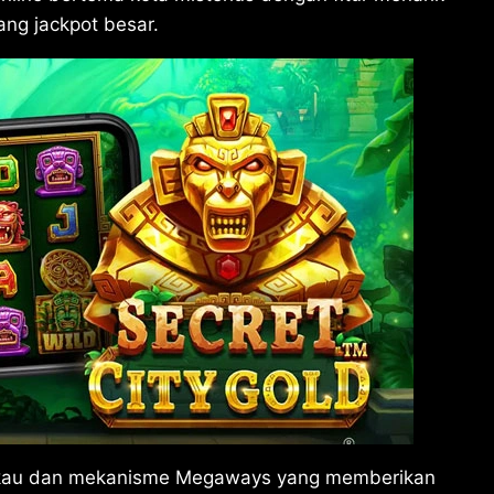
uang jackpot besar.
mukau dan mekanisme Megaways yang memberikan