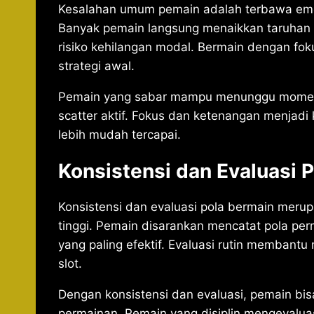
Kesalahan umum pemain adalah terbawa emos
Banyak pemain langsung menaikkan taruhan se
risiko kehilangan modal. Bermain dengan fo
strategi awal.
Pemain yang sabar mampu menunggu momen 
scatter aktif. Fokus dan ketenangan menjadi k
lebih mudah tercapai.
Konsistensi dan Evaluasi 
Konsistensi dan evaluasi pola bermain merup
tinggi. Pemain disarankan mencatat pola perm
yang paling efektif. Evaluasi rutin membant
slot.
Dengan konsistensi dan evaluasi, pemain bis
permainan. Pemain yang disiplin mengevalua