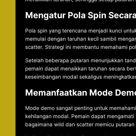
Mengatur Pola Spin Secar
Pola spin yang terencana menjadi kunci untu
memulai dengan taruhan kecil sambil mengam
scatter. Strategi ini membantu memahami po
Setelah beberapa putaran menunjukkan tanda-
pemain dapat menaikkan taruhan secara ber
keseimbangan modal sekaligus meningkatkan 
Memanfaatkan Mode Demo
Mode demo sangat penting untuk memahami m
kehilangan modal. Pemain dapat mengamati f
bagaimana wild dan scatter memicu putaran g