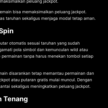
maksimalkan peluang jackpot.
main bisa memaksimalkan peluang jackpot.
tas taruhan sekaligus menjaga modal tetap aman.
Spin
utar otomatis sesuai taruhan yang sudah
gamati pola simbol dan kemunculan wild atau
 permainan tanpa harus menekan tombol setiap
emain disarankan tetap memantau permainan dan
ckpot atau putaran gratis mulai muncul. Dengan
santai sekaligus meningkatkan peluang jackpot.
n Tenang