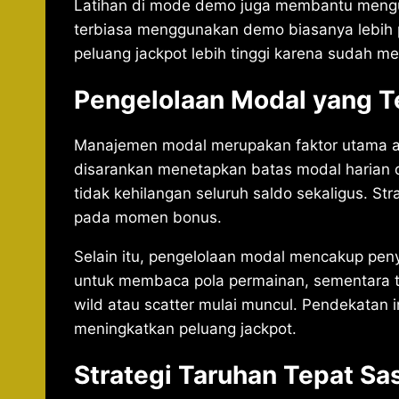
Latihan di mode demo juga membantu menguji
terbiasa menggunakan demo biasanya lebih p
peluang jackpot lebih tinggi karena sudah 
Pengelolaan Modal yang T
Manajemen modal merupakan faktor utama aga
disarankan menetapkan batas modal harian 
tidak kehilangan seluruh saldo sekaligus. St
pada momen bonus.
Selain itu, pengelolaan modal mencakup pen
untuk membaca pola permainan, sementara ta
wild atau scatter mulai muncul. Pendekatan 
meningkatkan peluang jackpot.
Strategi Taruhan Tepat Sa