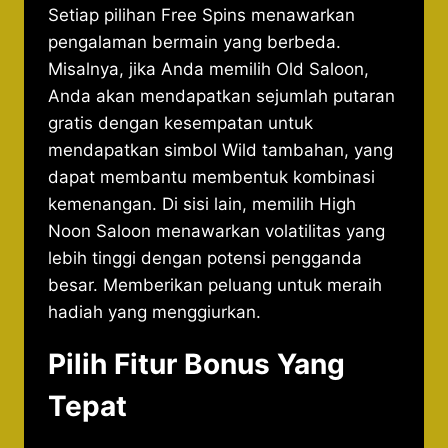
Setiap pilihan Free Spins menawarkan
pengalaman bermain yang berbeda.
Misalnya, jika Anda memilih Old Saloon,
Anda akan mendapatkan sejumlah putaran
gratis dengan kesempatan untuk
mendapatkan simbol Wild tambahan, yang
dapat membantu membentuk kombinasi
kemenangan. Di sisi lain, memilih High
Noon Saloon menawarkan volatilitas yang
lebih tinggi dengan potensi pengganda
besar. Memberikan peluang untuk meraih
hadiah yang menggiurkan.
Pilih Fitur Bonus Yang
Tepat