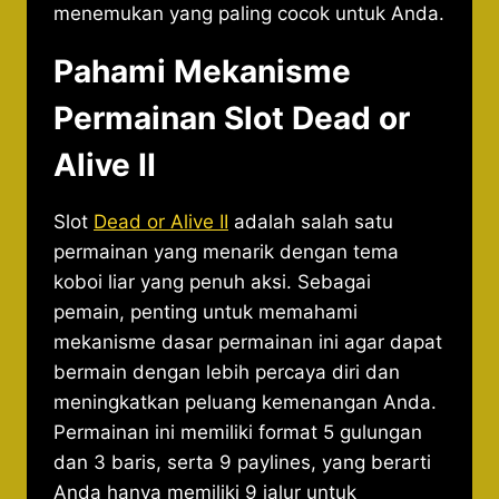
menemukan yang paling cocok untuk Anda.
Pahami Mekanisme
Permainan Slot Dead or
Alive II
Slot
Dead or Alive II
adalah salah satu
permainan yang menarik dengan tema
koboi liar yang penuh aksi. Sebagai
pemain, penting untuk memahami
mekanisme dasar permainan ini agar dapat
bermain dengan lebih percaya diri dan
meningkatkan peluang kemenangan Anda.
Permainan ini memiliki format 5 gulungan
dan 3 baris, serta 9 paylines, yang berarti
Anda hanya memiliki 9 jalur untuk