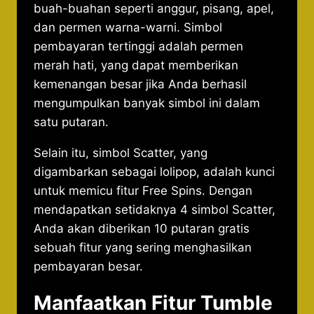
buah-buahan seperti anggur, pisang, apel,
dan permen warna-warni. Simbol
pembayaran tertinggi adalah permen
merah hati, yang dapat memberikan
kemenangan besar jika Anda berhasil
mengumpulkan banyak simbol ini dalam
satu putaran.
Selain itu, simbol Scatter, yang
digambarkan sebagai lolipop, adalah kunci
untuk memicu fitur Free Spins. Dengan
mendapatkan setidaknya 4 simbol Scatter,
Anda akan diberikan 10 putaran gratis
sebuah fitur yang sering menghasilkan
pembayaran besar.
Manfaatkan Fitur Tumble